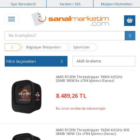
Üye Servisleri
Yardım / SSS
Müşteri Hizmetleri
Bilgisayar Bileşenleri
İşlemciler
Filtre Seçenekleri
AMD RYZEN Threadripper 1900X 4.0GHz
20MB 180W 8x sTR4 İşlemci (Fansız)
8.489,26 TL
Bu ürün stoklarda tükenmiştir.
AMD RYZEN Threadripper 1920X 4.0GHz XFR
38MB 180W 12x sTR4 İşlemci (Fansız)