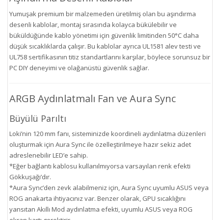
Yumuşak premium bir malzemeden üretilmiş olan bu aşındırma
desenli kablolar, montaj sırasında kolayca bükülebilir ve
büküldüğünde kablo yönetimi için güvenlik limitinden 50°C daha
düşük sıcaklıklarda çalışır. Bu kablolar ayrıca UL1581 alev testi ve
UL758 sertifikasının titiz standartlarını karşılar, böylece sorunsuz bir
PC DIY deneyimi ve olağanüstü güvenlik sağlar.
ARGB Aydınlatmalı Fan ve Aura Sync
Büyülü Parıltı
Loki’nin 120 mm fanı, sisteminizde koordineli aydınlatma düzenleri
oluşturmak için Aura Sync ile özelleştirilmeye hazır sekiz adet
adreslenebilir LED’e sahip.
*Eğer bağlantı kablosu kullanılmıyorsa varsayılan renk efekti
Gökkuşağı’dır.
*Aura Sync’den zevk alabilmeniz için, Aura Sync uyumlu ASUS veya
ROG anakarta ihtiyacınız var. Benzer olarak, GPU sıcaklığını
yansıtan Akıllı Mod aydınlatma efekti, uyumlu ASUS veya ROG