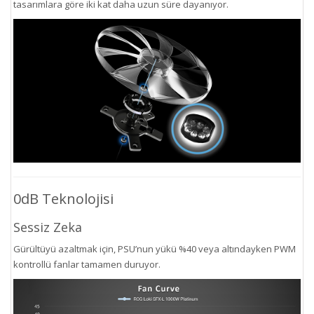
tasarımlara göre iki kat daha uzun süre dayanıyor.
0dB Teknolojisi
Sessiz Zeka
Gürültüyü azaltmak için, PSU’nun yükü %40 veya altındayken PWM
kontrollü fanlar tamamen duruyor.