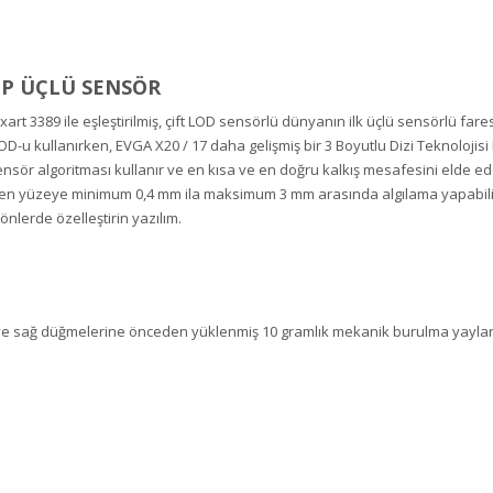
IP ÜÇLÜ SENSÖR
rt 3389 ile eşleştirilmiş, çift LOD sensörlü dünyanın ilk üçlü sensörlü fare
OD-u kullanırken, EVGA X20 / 17 daha gelişmiş bir 3 Boyutlu Dizi Teknolojisi 
sör algoritması kullanır ve en kısa ve en doğru kalkış mesafesini elde eder
eden yüzeye minimum 0,4 mm ila maksimum 3 mm arasında algılama yapabil
nlerde özelleştirin yazılım.
ve sağ düğmelerine önceden yüklenmiş 10 gramlık mekanik burulma yayları