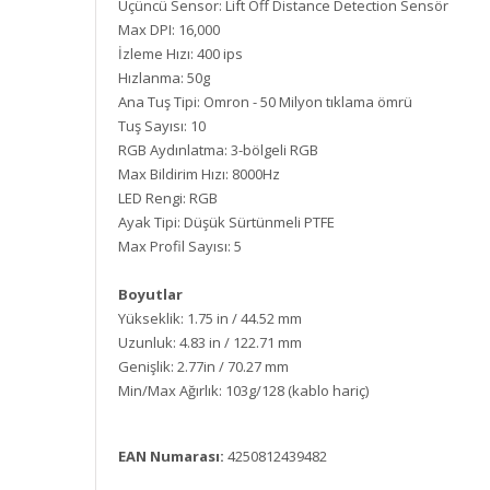
Üçüncü Sensor: Lift Off Distance Detection Sensör
Max DPI: 16,000
İzleme Hızı: 400 ips
Hızlanma: 50g
Ana Tuş Tipi: Omron - 50 Milyon tıklama ömrü
Tuş Sayısı: 10
RGB Aydınlatma: 3-bölgeli RGB
Max Bildirim Hızı: 8000Hz
LED Rengi: RGB
Ayak Tipi: Düşük Sürtünmeli PTFE
Max Profil Sayısı: 5
Boyutlar
Yükseklik: 1.75 in / 44.52 mm
Uzunluk: 4.83 in / 122.71 mm
Genişlik: 2.77in / 70.27 mm
Min/Max Ağırlık: 103g/128 (kablo hariç)
EAN Numarası:
4250812439482