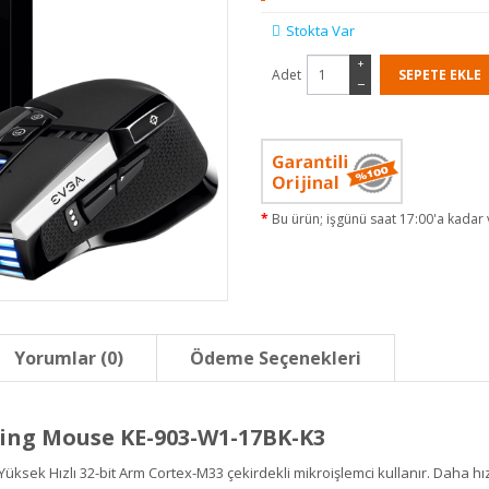
Stokta Var
+
Adet
−
Bu ürün; işgünü saat 17:00'a kadar v
Yorumlar (0)
Ödeme Seçenekleri
ing Mouse KE-903-W1-17BK-K3
üksek Hızlı 32-bit Arm Cortex-M33 çekirdekli mikroişlemci kullanır. Daha hız