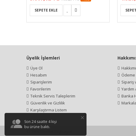
Üyelik İşlemleri
Hakkımı
Üye Ol
Hakkım
Hesabım
Ödeme İ
Siparişlerim
Sipariş
Favorilerim
Yardım 
Teknik Servis Taleplerim
Banka H
Güvenlik ve Gizlilik
Markala
Karşılaştırma Listem
Son 24 saatte
4
kişi
bu ürüne baktı.
© 1998 Eternal Bilgisayar.