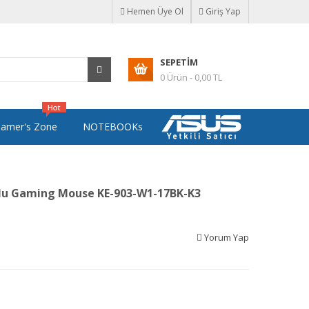
Hemen Üye Ol
Giriş Yap
SEPETIM
0 Ürün - 0,00 TL
amer's Zone
NOTEBOOKs
olu Gaming Mouse KE-903-W1-17BK-K3
Yorum Yap