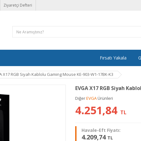
Ziyaretçi Defteri
Fırsatı Yakala
G
A X17 RGB Siyah Kablolu Gaming Mouse KE-903-W1-17BK-K3
EVGA X17 RGB Siyah Kabl
Diğer
EVGA
Ürünleri
4.251,84
TL
Havale-Eft Fiyatı:
4.209,74
TL