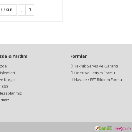
zda & Yardım
Formlar
ızda
Teknik Servis ve Garanti
şlemleri
Öneri ve İletişim Formu
 ve Kargo
Havale / EFT Bildirim Formu
/ SSS
esaplarımız
rımız