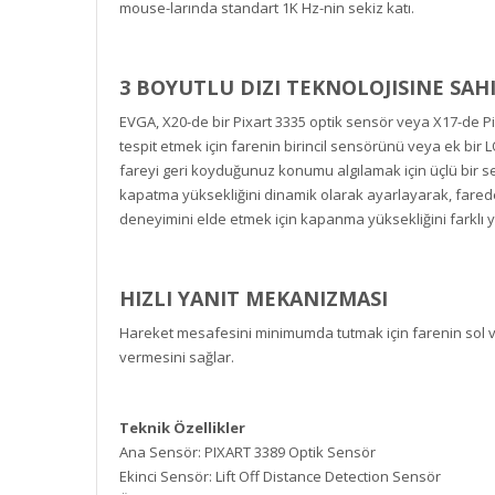
mouse-larında standart 1K Hz-nin sekiz katı.
3 BOYUTLU DIZI TEKNOLOJISINE SAH
EVGA, X20-de bir Pixart 3335 optik sensör veya X17-de Pixa
tespit etmek için farenin birincil sensörünü veya ek bir L
fareyi geri koyduğunuz konumu algılamak için üçlü bir sen
kapatma yüksekliğini dinamik olarak ayarlayarak, far
deneyimini elde etmek için kapanma yüksekliğini farklı yö
HIZLI YANIT MEKANIZMASI
Hareket mesafesini minimumda tutmak için farenin sol 
vermesini sağlar.
Teknik Özellikler
Ana Sensör: PIXART 3389 Optik Sensör
Ekinci Sensör: Lift Off Distance Detection Sensör