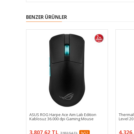
BENZER ÜRÜNLER
ASUS ROG Harpe Ace Aim Lab Edition
Thermal
Kablosuz 36.000 dpi Gaming Mouse
Level 2
3.807,62 TL
4.326
%52
7.932,54 TL