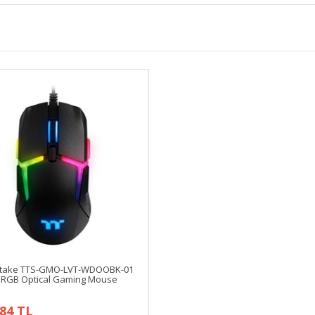
take TTS-GMO-LVT-WDOOBK-01
0 RGB Optical Gaming Mouse
,84 TL