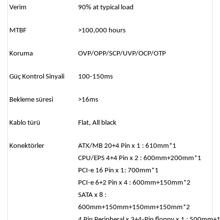
Verim
90% at typical load
MTBF
>100,000 hours
Koruma
OVP/OPP/SCP/UVP/OCP/OTP
Güç Kontrol Sinyali
100-150ms
Bekleme süresi
>16ms
Kablo türü
Flat, All black
Konektörler
ATX/MB 20+4 Pin x 1 : 610mm*1
CPU/EPS 4+4 Pin x 2 : 600mm+200mm*1
PCI-e 16 Pin x 1: 700mm*1
PCI-e 6+2 Pin x 4 : 600mm+150mm*2
SATA x 8 :
600mm+150mm+150mm+150mm*2
4 Pin Peripheral x 3+4-Pin floppy x 1 : 5