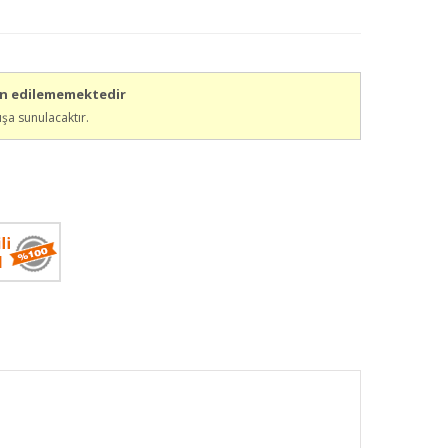
in edilememektedir
ışa sunulacaktır.