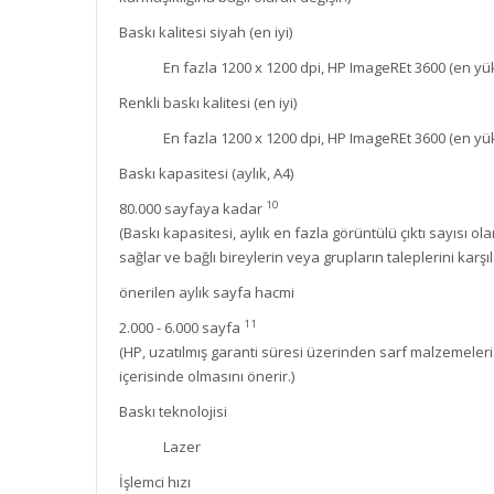
Baskı kalitesi siyah (en iyi)
En fazla 1200 x 1200 dpi, HP ImageREt 3600 (en yü
Renkli baskı kalitesi (en iyi)
En fazla 1200 x 1200 dpi, HP ImageREt 3600 (en yü
Baskı kapasitesi (aylık, A4)
10
80.000 sayfaya kadar
(Baskı kapasitesi, aylık en fazla görüntülü çıktı sayısı o
sağlar ve bağlı bireylerin veya grupların taleplerini karş
önerilen aylık sayfa hacmi
11
2.000 - 6.000 sayfa
(HP, uzatılmış garanti süresi üzerinden sarf malzemeleri 
içerisinde olmasını önerir.)
Baskı teknolojisi
Lazer
İşlemci hızı