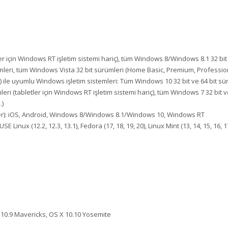
er için Windows RT işletim sistemi hariç), tüm Windows 8/Windows 8.1 32 bit v
ümleri, tüm Windows Vista 32 bit sürümleri (Home Basic, Premium, Profession
e uyumlu Windows işletim sistemleri: Tüm Windows 10 32 bit ve 64 bit sürüml
ri (tabletler için Windows RT işletim sistemi hariç), tüm Windows 7 32 bit ve
.)
cüler): iOS, Android, Windows 8/Windows 8.1/Windows 10, Windows RT
E Linux (12.2, 12.3, 13.1), Fedora (17, 18, 19, 20), Linux Mint (13, 14, 15, 16, 17
ı
 10.9 Mavericks, OS X 10.10 Yosemite