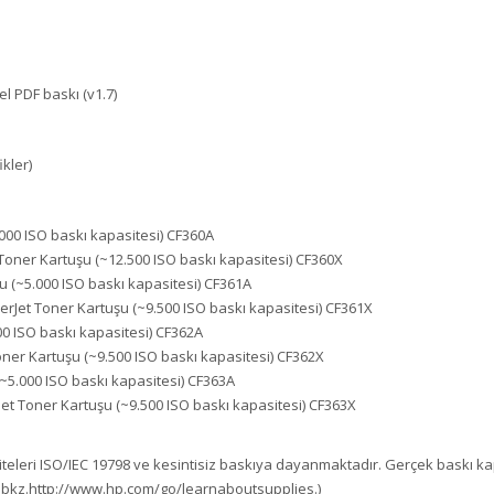
l PDF baskı (v1.7)
ikler)
.000 ISO baskı kapasitesi) CF360A
 Toner Kartuşu (~12.500 ISO baskı kapasitesi) CF360X
u (~5.000 ISO baskı kapasitesi) CF361A
erJet Toner Kartuşu (~9.500 ISO baskı kapasitesi) CF361X
00 ISO baskı kapasitesi) CF362A
oner Kartuşu (~9.500 ISO baskı kapasitesi) CF362X
~5.000 ISO baskı kapasitesi) CF363A
et Toner Kartuşu (~9.500 ISO baskı kapasitesi) CF363X
iteleri ISO/IEC 19798 ve kesintisiz baskıya dayanmaktadır. Gerçek baskı kap
için, bkz.http://www.hp.com/go/learnaboutsupplies.)