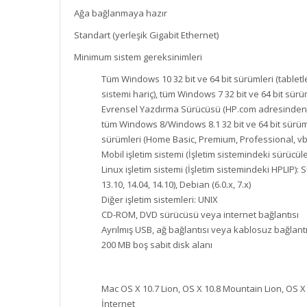
Ağa bağlanmaya hazır
Standart (yerleşik Gigabit Ethernet)
Minimum sistem gereksinimleri
Tüm Windows 10 32 bit ve 64 bit sürümleri (tabletl
sistemi hariç), tüm Windows 7 32 bit ve 64 bit sür
Evrensel Yazdırma Sürücüsü (HP.com adresinden) il
tüm Windows 8/Windows 8.1 32 bit ve 64 bit sürümle
sürümleri (Home Basic, Premium, Professional, vb
Mobil işletim sistemi (İşletim sistemindeki sürü
Linux işletim sistemi (İşletim sistemindeki HPLIP): SUS
13.10, 14.04, 14.10), Debian (6.0.x, 7.x)
Diğer işletim sistemleri: UNIX
CD-ROM, DVD sürücüsü veya internet bağlantısı
Ayrılmış USB, ağ bağlantısı veya kablosuz bağlant
200 MB boş sabit disk alanı
Mac OS X 10.7 Lion, OS X 10.8 Mountain Lion, OS X
İnternet