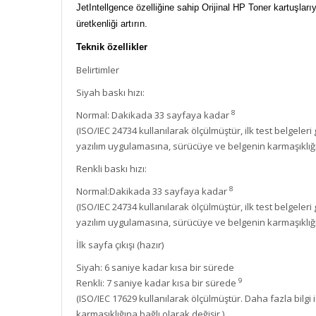
JetIntellgence özelliğine sahip Orijinal HP Toner kartuşlarıy
üretkenliği artırın.
Teknik özellikler
Belirtimler
Siyah baskı hızı:
8
Normal: Dakikada 33 sayfaya kadar
(ISO/IEC 24734 kullanılarak ölçülmüştür, ilk test belgele
yazılım uygulamasına, sürücüye ve belgenin karmaşıklığın
Renkli baskı hızı:
8
Normal:Dakikada 33 sayfaya kadar
(ISO/IEC 24734 kullanılarak ölçülmüştür, ilk test belgele
yazılım uygulamasına, sürücüye ve belgenin karmaşıklığın
İlk sayfa çıkışı (hazır)
Siyah: 6 saniye kadar kısa bir sürede
9
Renkli: 7 saniye kadar kısa bir sürede
(ISO/IEC 17629 kullanılarak ölçülmüştür. Daha fazla bilg
karmaşıklığına bağlı olarak değişir.)