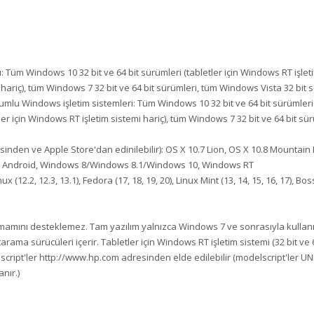
Tüm Windows 10 32 bit ve 64 bit sürümleri (tabletler için Windows RT işlet
mi hariç), tüm Windows 7 32 bit ve 64 bit sürümleri, tüm Windows Vista 32 bit
u Windows işletim sistemleri: Tüm Windows 10 32 bit ve 64 bit sürümleri (t
er için Windows RT işletim sistemi hariç), tüm Windows 7 32 bit ve 64 bit sü
inden ve Apple Store'dan edinilebilir): OS X 10.7 Lion, OS X 10.8 Mountain
 iOS, Android, Windows 8/Windows 8.1/Windows 10, Windows RT
 (12.2, 12.3, 13.1), Fedora (17, 18, 19, 20), Linux Mint (13, 14, 15, 16, 17), Boss
amamını desteklemez. Tam yazılım yalnızca Windows 7 ve sonrasıyla kullanıl
ama sürücüleri içerir. Tabletler için Windows RT işletim sistemi (32 bit ve 6
cript'ler http://www.hp.com adresinden elde edilebilir (modelscript'ler UNIX 
anır.)