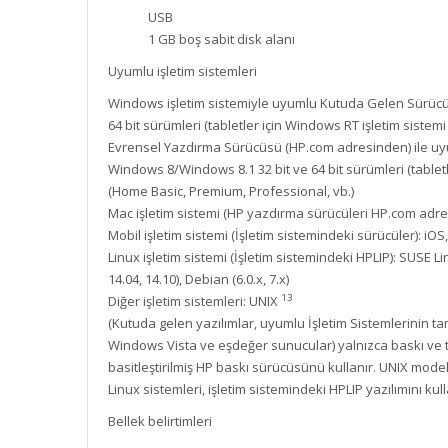
USB
1 GB boş sabit disk alanı
Uyumlu işletim sistemleri
Windows işletim sistemiyle uyumlu Kutuda Gelen Sürücü: 
64 bit sürümleri (tabletler için Windows RT işletim siste
Evrensel Yazdırma Sürücüsü (HP.com adresinden) ile uyuml
Windows 8/Windows 8.1 32 bit ve 64 bit sürümleri (tabletl
(Home Basic, Premium, Professional, vb.)
Mac işletim sistemi (HP yazdırma sürücüleri HP.com adres
Mobil işletim sistemi (İşletim sistemindeki sürücüler):
Linux işletim sistemi (İşletim sistemindeki HPLIP): SUSE Linux
14.04, 14.10), Debian (6.0.x, 7.x)
13
Diğer işletim sistemleri: UNIX
(Kutuda gelen yazılımlar, uyumlu İşletim Sistemlerinin t
Windows Vista ve eşdeğer sunucular) yalnızca baskı ve tar
basitleştirilmiş HP baskı sürücüsünü kullanır. UNIX models
Linux sistemleri, işletim sistemindeki HPLIP yazılımını kull
Bellek belirtimleri