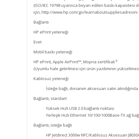
(ISO/IEC 19798 uyarınca beyan edilen baskı kapasitesi değ
için, http://www.hp.com/go/learnaboutsuppliesadresini z
Bağlantı
HP ePrint yeteneği
Evet
Mobil baskı yeteneği
6
HP ePrint, Apple AirPrint™, Mopria sertifikalı
(Uyumlu hale getirilmesi için ürün yazılımının yükseltmes
Kablosuz yeteneği
İsteğe bağlı, donanım aksesuarı satın alındığında et
Bağlantı, standart
Yüksek Hızlı USB 2.0 bağlantı noktası
Yerleşik Hızlı Ethernet 10/100/1000Base-TX ağ bağ
Bağlantı, isteğe bağlı
HP Jetdirect 3000w NFC/Kablosuz Aksesuarı J8030A