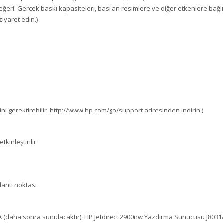
eri. Gerçek baskı kapasiteleri, basılan resimlere ve diğer etkenlere bağlı 
iyaret edin.)
ini gerektirebilir. http://www.hp.com/go/support adresinden indirin.)
kinleştirilir
lantı noktası
 (daha sonra sunulacaktır), HP Jetdirect 2900nw Yazdırma Sunucusu J8031