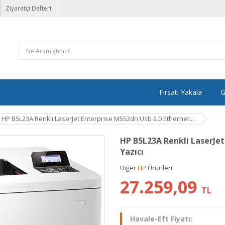
Ziyaretçi Defteri
Fırsatı Yakala
G
HP B5L23A Renkli LaserJet Enterprise M552dn Usb 2.0 Ethernet...
HP B5L23A Renkli LaserJet
Yazıcı
Diğer
HP
Ürünleri
27.259,09
TL
Havale-Eft Fiyatı: