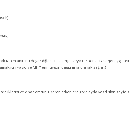
ksek)
ksek)
larak tanımlanır. Bu değer diğer HP LaserJet veya HP Renkli LaserJet aygıtları
ılamak için yazıcı ve MFP'lerin uygun dağıtımına olanak sağlar.)
aralıklarını ve cihaz ömrünü içeren etkenlere göre ayda yazdırılan sayfa sa