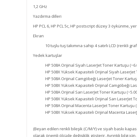
1,2 GHz
Yazdırma dilleri
HP PCL 6, HP PCL 5c, HP postscript düzey 3 öykünme, yere
Ekran
10 tuşlu tuş takımına sahip 4 satırlı LCD (renkli graf
Yedek kartuşlar
HP 508A Orijinal Siyah LaserJet Toner Kartuşu (~6
HP 508X Yüksek Kapasiteli Orijinal Siyah LaserJet
HP 508A Orijinal Camgöbeği LaserJet Toner Kartuş
HP 508X Yüksek Kapasiteli Orijinal Camgöbeği Las
HP 508A Orijinal Sarı LaserJet Toner Kartuşu (~5.0
HP 508X Yüksek Kapasiteli Orijinal Sarı LaserJet T
HP 508A Orijinal Macenta LaserJet Toner Kartuşu (
HP 508X Yüksek Kapasiteli Orijinal Macenta LaserJ
(Beyan edilen renkli bileşik (C/M/Y) ve siyah baskı kapas
olarak önemli ölçüde değişiklik gösterir. Ayrıntılı bilgi 