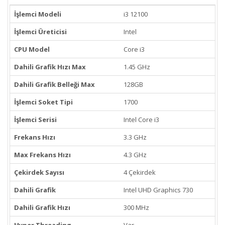
İşlemci Modeli
i3 12100
İşlemci Üreticisi
Intel
CPU Model
Core i3
Dahili Grafik Hızı Max
1.45 GHz
Dahili Grafik Belleği Max
128GB
İşlemci Soket Tipi
1700
İşlemci Serisi
Intel Core i3
Frekans Hızı
3.3 GHz
Max Frekans Hızı
4.3 GHz
Çekirdek Sayısı
4 Çekirdek
Dahili Grafik
Intel UHD Graphics 730
Dahili Grafik Hızı
300 MHz
Hyper Threading
Var