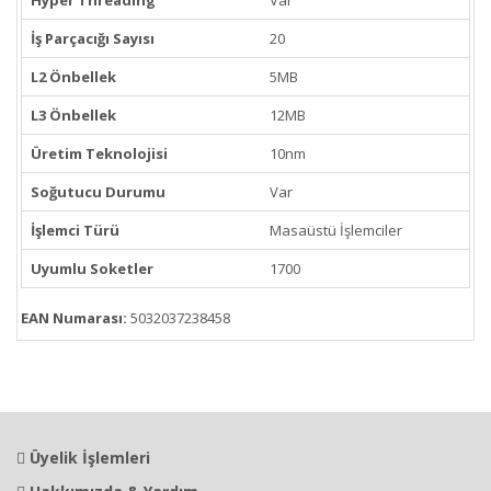
İş Parçacığı Sayısı
20
L2 Önbellek
5MB
L3 Önbellek
12MB
Üretim Teknolojisi
10nm
Soğutucu Durumu
Var
İşlemci Türü
Masaüstü İşlemciler
Uyumlu Soketler
1700
EAN Numarası:
5032037238458
Üyelik İşlemleri