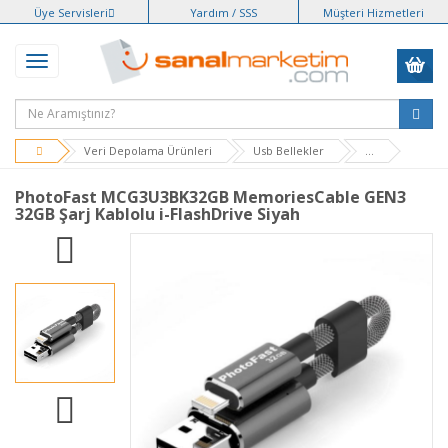
Üye Servisleri
Yardım / SSS
Müşteri Hizmetleri
Veri Depolama Ürünleri
Usb Bellekler
...
PhotoFast MCG3U3BK32GB MemoriesCable GEN3
32GB Şarj Kablolu i-FlashDrive Siyah