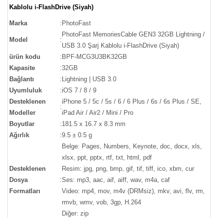
Kablolu i-FlashDrive (Siyah)
Marka
:
PhotoFast
PhotoFast MemoriesCable GEN3 32GB Lightning /
Model
:
USB 3.0 Şarj Kablolu i-FlashDrive (Siyah)
ürün kodu
:
BPF-MCG3U3BK32GB
Kapasite
:
32GB
Bağlantı
:
Lightning | USB 3.0
Uyumluluk
:
iOS 7 / 8 / 9
Desteklenen
iPhone 5 / 5c / 5s / 6 / 6 Plus / 6s / 6s Plus / SE,
:
Modeller
iPad Air / Air2 / Mini / Pro
Boyutlar
:
181.5 x 16.7 x 8.3 mm
Ağırlık
:
9.5 ± 0.5 g
Belge: Pages, Numbers, Keynote, doc, docx, xls,
xlsx, ppt, pptx, rtf, txt, html, pdf
Desteklenen
Resim: jpg, png, bmp, gif, tif, tiff, ico, xbm, cur
Dosya
:
Ses: mp3, aac, aif, aiff, wav, m4a, caf
Formatları
Video: mp4, mov, m4v (DRMsiz), mkv, avi, flv, rm,
rmvb, wmv, vob, 3gp, H.264
Diğer: zip