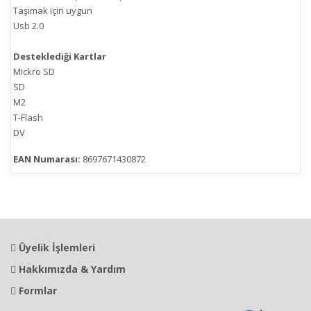
Taşımak için uygun
Usb 2.0
Desteklediği Kartlar
Mickro SD
SD
M2
T-Flash
DV
EAN Numarası:
8697671430872
Üyelik İşlemleri
Hakkımızda & Yardım
Formlar