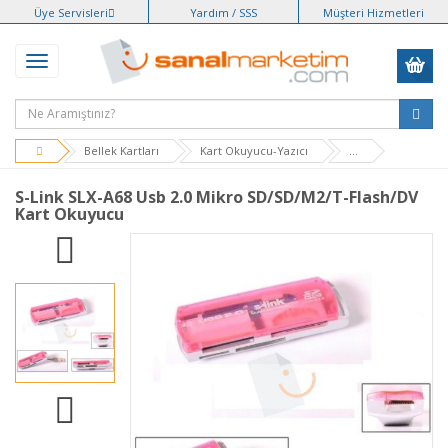
Üye Servisleri
Yardım / SSS
Müşteri Hizmetleri
Bellek Kartları
Kart Okuyucu-Yazıcı
...
S-Link SLX-A68 Usb 2.0 Mikro SD/SD/M2/T-Flash/DV
Kart Okuyucu