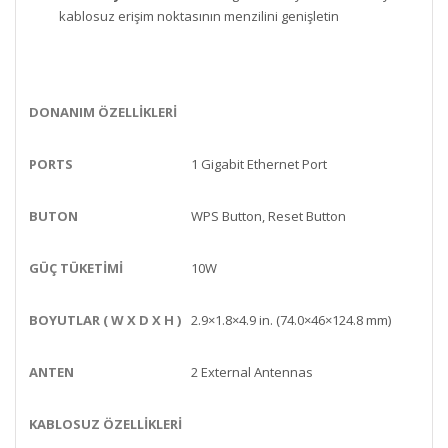
kablosuz erişim noktasının menzilini genişletin
DONANIM ÖZELLİKLERİ
PORTS
1 Gigabit Ethernet Port
BUTON
WPS Button, Reset Button
GÜÇ TÜKETIMI
10W
BOYUTLAR ( W X D X H )
2.9×1.8×4.9 in. (74.0×46×124.8 mm)
ANTEN
2 External Antennas
KABLOSUZ ÖZELLİKLERİ