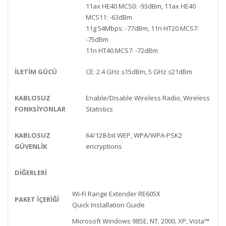
11ax HE40 MCS0: -93dBm, 11ax HE40
MCS11: -63dBm
11g 54Mbps: -77dBm, 11n HT20 MCS7:
-75dBm
11n HT40 MCS7: -72dBm
İLETIM GÜCÜ
CE: 2.4 GHz ≤15dBm, 5 GHz ≤21dBm
KABLOSUZ
Enable/Disable Wireless Radio, Wireless
FONKSIYONLAR
Statistics
KABLOSUZ
64/128-bit WEP, WPA/WPA-PSK2
GÜVENLIK
encryptions
DİĞERLERİ
Wi-Fi Range Extender RE605X
PAKET İÇERIĞI
Quick Installation Guide
Microsoft Windows 98SE, NT, 2000, XP, Vista™