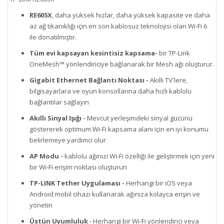
RE605X
, daha yüksek hızlar, daha yüksek kapasite ve daha
az ağ tıkanıklığı için en son kablosuz teknolojisi olan Wi-Fi 6
ile donatılmıştır.
Tüm evi kapsayan kesintisiz kapsama-
bir TP-Link
OneMesh™ yönlendiriciye bağlanarak bir Mesh ağı oluşturur.
Gigabit Ethernet Bağlantı Noktası -
Akıllı TV'lere,
bilgisayarlara ve oyun konsollarına daha hızlı kablolu
bağlantılar sağlayın
Akıllı Sinyal Işığı -
Mevcut yerleşimdeki sinyal gücünü
göstererek optimum Wi-Fi kapsama alanı için en iyi konumu
belirlemeye yardımcı olur
AP Modu -
kablolu ağınızı Wi-Fi özelliği ile geliştirmek için yeni
bir Wi-Fi erişim noktası oluşturun
TP-LINK Tether Uygulaması -
Herhangi bir iOS veya
Android mobil cihazı kullanarak ağınıza kolayca erişin ve
yönetin
Üstün Uyumluluk
- Herhangi bir Wi-Fi yönlendirici veya