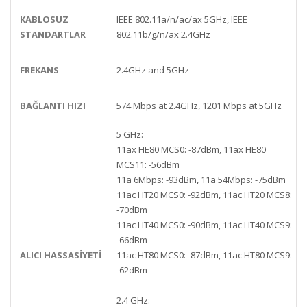
KABLOSUZ
IEEE 802.11a/n/ac/ax 5GHz, IEEE
STANDARTLAR
802.11b/g/n/ax 2.4GHz
FREKANS
2.4GHz and 5GHz
BAĞLANTI HIZI
574 Mbps at 2.4GHz, 1201 Mbps at 5GHz
5 GHz:
11ax HE80 MCS0: -87dBm, 11ax HE80
MCS11: -56dBm
11a 6Mbps: -93dBm, 11a 54Mbps: -75dBm
11ac HT20 MCS0: -92dBm, 11ac HT20 MCS8:
-70dBm
11ac HT40 MCS0: -90dBm, 11ac HT40 MCS9:
-66dBm
ALICI HASSASIYETI
11ac HT80 MCS0: -87dBm, 11ac HT80 MCS9:
-62dBm
2.4 GHz: