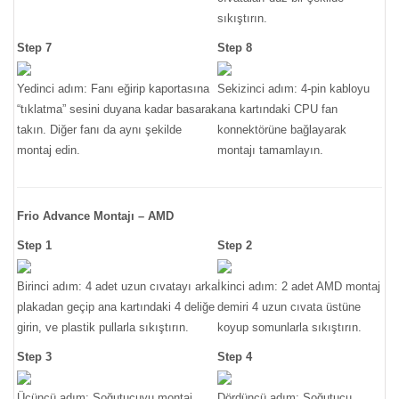
sıkıştırın.
Step 7
Step 8
Yedinci adım: Fanı eğirip kaportasına
Sekizinci adım: 4-pin kabloyu
“tıklatma” sesini duyana kadar basarak
ana kartındaki CPU fan
takın. Diğer fanı da aynı şekilde
konnektörüne bağlayarak
montaj edin.
montajı tamamlayın.
Frio Advance Montajı – AMD
Step 1
Step 2
Birinci adım: 4 adet uzun cıvatayı arka
İkinci adım: 2 adet AMD montaj
plakadan geçip ana kartındaki 4 deliğe
demiri 4 uzun cıvata üstüne
girin, ve plastik pullarla sıkıştırın.
koyup somunlarla sıkıştırın.
Step 3
Step 4
Üçüncü adım: Soğutucuyu montaj
Dördüncü adım: Soğutucu