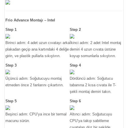
Frio Advance Montajı – Intel
Step 1
Step 2
Birinci adım: 4 adet uzun cıvatayı arka
İkinci adım: 2 adet Intel montaj
plakadan geçip ana kartındaki 4 deliğe
demiri 4 uzun cıvata üstüne
girin, ve plastik pullarla sıkıştırın.
koyup somunlarla sıkıştırın.
Step 3
Step 4
Üçüncü adım: Soğutucuyu montaj
Dördüncü adım: Soğutucu
etmeden önce 2 fanlarını çıkartırın.
tabanına 2 kısa cıvata ile T-
şekli montaj demiri takın.
Step 5
Step 6
Beşinci adım: CPU’ya ince bir termal
Altıncı adım: Soğutucuyu
macunu sürün.
CPU’ya takıp sabitleme
cıvataları düz bir şekilde