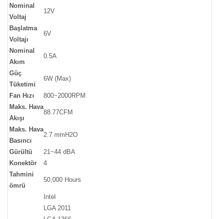
Nominal
12V
Voltaj
Başlatma
6V
Voltajı
Nominal
0.5A
Akım
Güç
6W (Max)
Tüketimi
Fan Hızı
800~2000RPM
Maks. Hava
88.77CFM
Akışı
Maks. Hava
2.7 mmH2O
Basıncı
Gürültü
21~44 dBA
Konektör
4
Tahmini
50,000 Hours
ömrü
Intel
LGA 2011