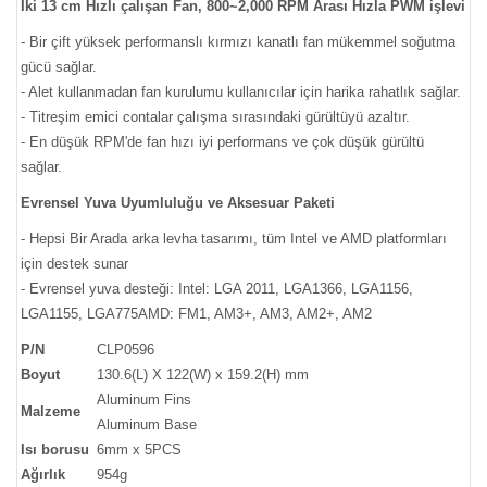
İki 13 cm Hızlı çalışan Fan, 800~2,000 RPM Arası Hızla PWM işlevi
- Bir çift yüksek performanslı kırmızı kanatlı fan mükemmel soğutma
gücü sağlar.
- Alet kullanmadan fan kurulumu kullanıcılar için harika rahatlık sağlar.
- Titreşim emici contalar çalışma sırasındaki gürültüyü azaltır.
- En düşük RPM'de fan hızı iyi performans ve çok düşük gürültü
sağlar.
Evrensel Yuva Uyumluluğu ve Aksesuar Paketi
- Hepsi Bir Arada arka levha tasarımı, tüm Intel ve AMD platformları
için destek sunar
- Evrensel yuva desteği: Intel: LGA 2011, LGA1366, LGA1156,
LGA1155, LGA775AMD: FM1, AM3+, AM3, AM2+, AM2
P/N
CLP0596
Boyut
130.6(L) X 122(W) x 159.2(H) mm
Aluminum Fins
Malzeme
Aluminum Base
Isı borusu
6mm x 5PCS
Ağırlık
954g