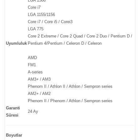
LGA 1366
Core i7
LGA 1155/1156
Core i7 / Core i5 / Corei3
LGA 775
Core 2 Extreme / Core 2 Quad / Core 2 Duo / Pentium D /
Uyumluluk
Pentium 4/Pentium / Celeron D / Celeron
AMD
FM1
A-series
AM3+ / AM3
Phenom II / Athlon II / Athlon / Sempron series
AM2+ / AM2
Phenom II / Phenom / Athlon / Sempron series
Garanti
24 Ay
Süresi
Boyutlar