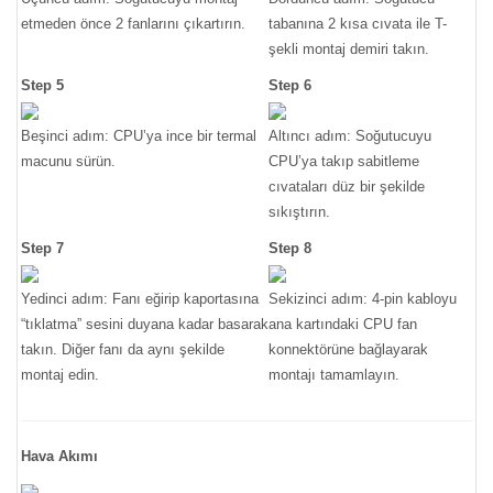
etmeden önce 2 fanlarını çıkartırın.
tabanına 2 kısa cıvata ile T-
şekli montaj demiri takın.
Step 5
Step 6
Beşinci adım: CPU’ya ince bir termal
Altıncı adım: Soğutucuyu
macunu sürün.
CPU’ya takıp sabitleme
cıvataları düz bir şekilde
sıkıştırın.
Step 7
Step 8
Yedinci adım: Fanı eğirip kaportasına
Sekizinci adım: 4-pin kabloyu
“tıklatma” sesini duyana kadar basarak
ana kartındaki CPU fan
takın. Diğer fanı da aynı şekilde
konnektörüne bağlayarak
montaj edin.
montajı tamamlayın.
Hava Akımı