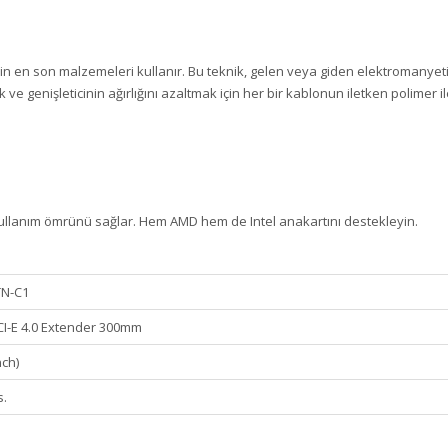
 için en son malzemeleri kullanır. Bu teknik, gelen veya giden elektromany
e genişleticinin ağırlığını azaltmak için her bir kablonun iletken polimer
 kullanım ömrünü sağlar. Hem AMD hem de Intel anakartını destekleyin.
TN-C1
I-E 4.0 Extender 300mm
nch)
s.