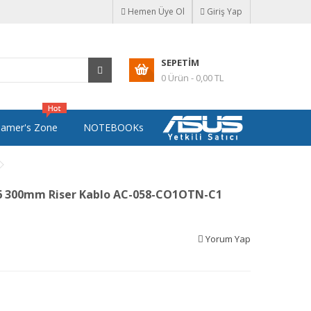
Hemen Üye Ol
Giriş Yap
SEPETIM
0 Ürün - 0,00 TL
amer's Zone
NOTEBOOKs
16 300mm Riser Kablo AC-058-CO1OTN-C1
Yorum Yap