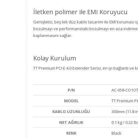
İletken polimer ile EMI Koruyucu
Genişletici, beş tek düz kablo tasarımı ile EMI koruması
bozulmayı ve performanstaki bozulmayı en aza indirmek v
kaplanmasını sağlar.
Kolay Kurulum
TT Premium PCI-E 4.0 Extender Serisi, en iyi bağlantı ve
P/N
AC-058-CO1O
MODEL
TT Premium PC
KABLO UZUNLUĞU
300mm (11.8 i
NET AĞIRLIK
0.1 kg / 0.22 lb
RENK
Black