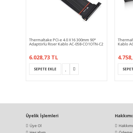
Thermaltake PCI-e 4.0 X16 300mm 90°
Thermalt
Adaptörlü Riser Kablo AC-058-CO1OTN-C2
Kablo A
6.028,73 TL
4.758
Üyelik İşlemleri
Hakkımı
Üye Ol
Hakkım
Hesabım
Ödeme İ