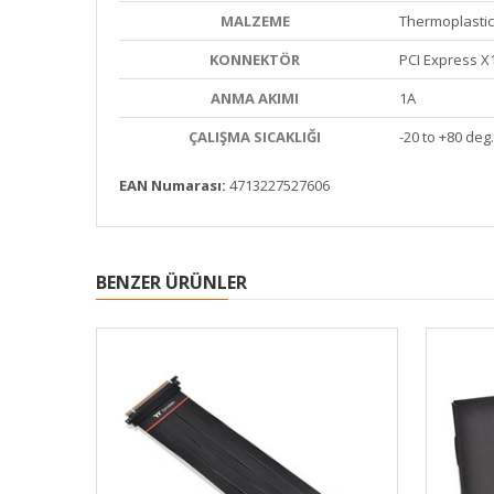
MALZEME
Thermoplastic,
KONNEKTÖR
PCI Express X
ANMA AKIMI
1A
ÇALIŞMA SICAKLIĞI
-20 to +80 deg.
EAN Numarası:
4713227527606
BENZER ÜRÜNLER