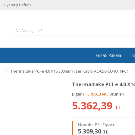
Ziyaretçi Defteri
Fırsatı Yakala
G
Thermaltake PCI-e 4.0 X16 300mm Riser Kablo AC-058-CO1OTN-C1
Thermaltake PCI-e 4.0 X
Diğer
THERMALTAKE
Ürünleri
5.362,39
TL
Havale-Eft Fiyatı:
5.309,30
TL