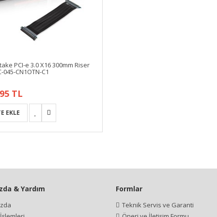
ake PCI-e 3.0 X16 300mm Riser
C-045-CN1OTN-C1
,95 TL
zda & Yardım
Formlar
ızda
Teknik Servis ve Garanti
şlemleri
Öneri ve İletişim Formu