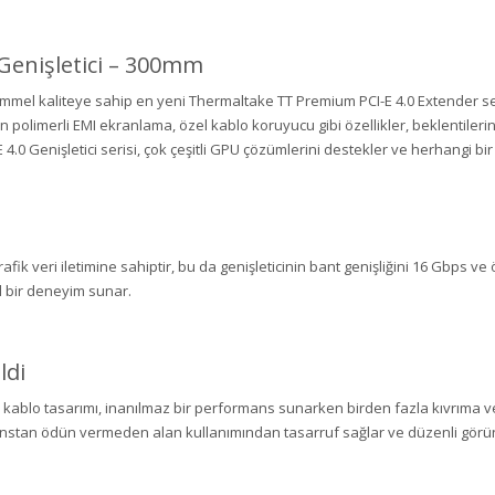
Genişletici – 300mm
emmel kaliteye sahip en yeni Thermaltake TT Premium PCI-E 4.0 Extender ser
ken polimerli EMI ekranlama, özel kablo koruyucu gibi özellikler, beklentileri
 Genişletici serisi, çok çeşitli GPU çözümlerini destekler ve herhangi bi
rafik veri iletimine sahiptir, bu da genişleticinin bant genişliğini 16 Gbps ve
 bir deneyim sunar.
ldi
 düz kablo tasarımı, inanılmaz bir performans sunarken birden fazla kıvrıma ve
manstan ödün vermeden alan kullanımından tasarruf sağlar ve düzenli görün