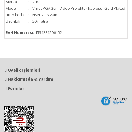
Marka
:
V-net
Model
:
V-net VGA 20m Video Projektör kablosu, Gold Plated
ürün kodu
:
NVN-VGA 20m
Uzunluk
:
20 metre
EAN Numarası:
1534281206152
Üyelik İşlemleri
Hakkımızda & Yardım
Formlar