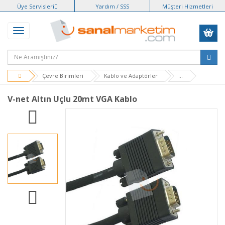
Üye Servisleri
Yardım / SSS
Müşteri Hizmetleri
Çevre Birimleri
Kablo ve Adaptörler
...
V-net Altın Uçlu 20mt VGA Kablo