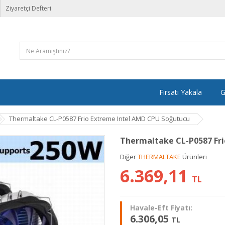
Ziyaretçi Defteri
Fırsatı Yakala
G
Thermaltake CL-P0587 Frio Extreme Intel AMD CPU Soğutucu
Thermaltake CL-P0587 Fri
Diğer
THERMALTAKE
Ürünleri
6.369,11
TL
Havale-Eft Fiyatı:
6.306,05
TL