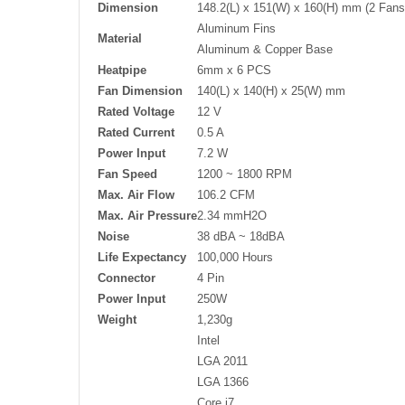
Dimension
148.2(L) x 151(W) x 160(H) mm (2 Fans
Aluminum Fins
Material
Aluminum & Copper Base
Heatpipe
6mm x 6 PCS
Fan Dimension
140(L) x 140(H) x 25(W) mm
Rated Voltage
12 V
Rated Current
0.5 A
Power Input
7.2 W
Fan Speed
1200 ~ 1800 RPM
Max. Air Flow
106.2 CFM
Max. Air Pressure
2.34 mmH2O
Noise
38 dBA ~ 18dBA
Life Expectancy
100,000 Hours
Connector
4 Pin
Power Input
250W
Weight
1,230g
Intel
LGA 2011
LGA 1366
Core i7