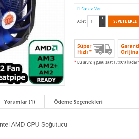
Stokta Var
+
Adet
−
Bu ürün; işgünü saat 17:00'a kadar v
Yorumlar (1)
Ödeme Seçenekleri
Intel AMD CPU Soğutucu