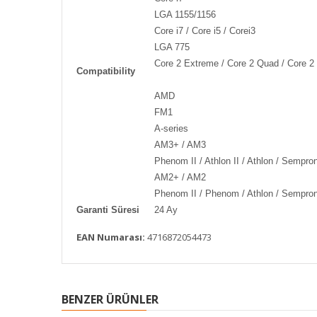
LGA 1155/1156
Core i7 / Core i5 / Corei3
LGA 775
Core 2 Extreme / Core 2 Quad / Core 2 
Compatibility
AMD
FM1
A-series
AM3+ / AM3
Phenom II / Athlon II / Athlon / Sempro
AM2+ / AM2
Phenom II / Phenom / Athlon / Sempron
Garanti Süresi
24 Ay
EAN Numarası:
4716872054473
BENZER ÜRÜNLER