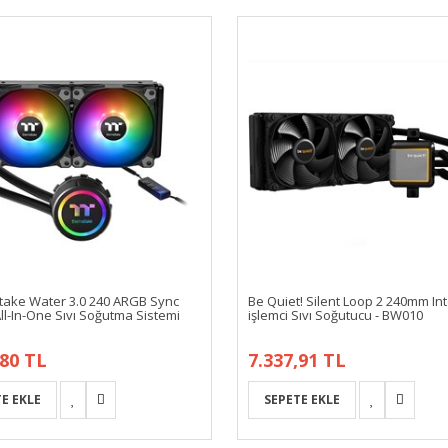
take Water 3.0 240 ARGB Sync
Be Quiet! Silent Loop 2 240mm In
All-In-One Sıvı Soğutma Sistemi
işlemci Sıvı Soğutucu - BW010
,80 TL
7.337,91 TL