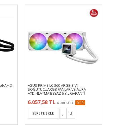
tel/AMD
ASUS PRIME LC 360 ARGB SIVI
Be Quie
SOĞUTUCUARGB FANLAR VE AURA
Intel/AM
AYDINLATMA BEYAZ 6 YIL GARANTİ
6.057,58 TL
7.070
%13
6.980,64 TL