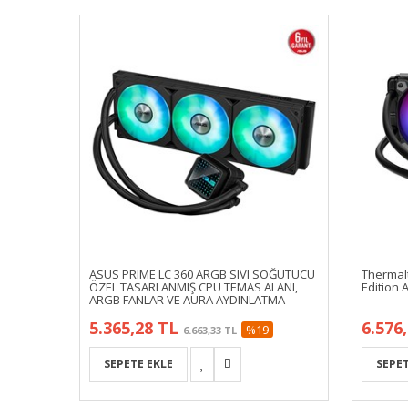
0L V2
ASUS PRIME LC 360 ARGB SIVI SOĞUTUCU
Thermal
i Sıvı
ÖZEL TASARLANMIŞ CPU TEMAS ALANI,
Edition 
ARGB FANLAR VE AURA AYDINLATMA
5.365,28 TL
6.576
%19
6.663,33 TL