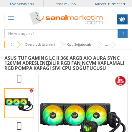
Üye Servisleri
Yardım / SSS
Müşteri Hizmetleri
Overclock Ürünleri
Cpu Soğutucular
...
ASUS TUF GAMING LC II 360 ARGB AIO AURA SYNC
120MM ADRESLENEBİLİR RGB FAN NCVM KAPLAMALI
RGB POMPA KAPAĞI SIVI CPU SOĞUTUCUSU