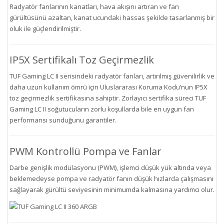
Radyatör fanlarının kanatları, hava akışını artıran ve fan
gürültüsünü azaltan, kanat ucundaki hassas şekilde tasarlanmış bir
oluk ile güçlendirilmiştir.
IP5X Sertifikalı Toz Geçirmezlik
TUF Gaming LC II serisindeki radyatör fanları, artırılmış güvenilirlik ve
daha uzun kullanım ömrü için Uluslararası Koruma Kodu’nun IP5X
toz geçirmezlik sertifikasına sahiptir. Zorlayıcı sertifika süreci TUF
Gaming LC II soğutucuların zorlu koşullarda bile en uygun fan
performansı sunduğunu garantiler.
PWM Kontrollü Pompa ve Fanlar
Darbe genişlik modülasyonu (PWM), işlemci düşük yük altında veya
beklemedeyse pompa ve radyatör fanın düşük hızlarda çalışmasını
sağlayarak gürültü seviyesinin minimumda kalmasına yardımcı olur.