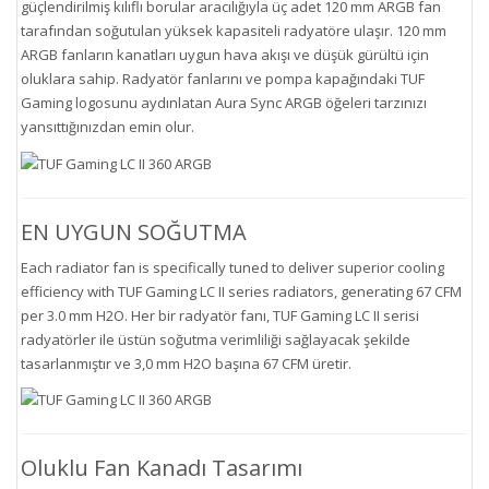
güçlendirilmiş kılıflı borular aracılığıyla üç adet 120 mm ARGB fan
tarafından soğutulan yüksek kapasiteli radyatöre ulaşır. 120 mm
ARGB fanların kanatları uygun hava akışı ve düşük gürültü için
oluklara sahip. Radyatör fanlarını ve pompa kapağındaki TUF
Gaming logosunu aydınlatan Aura Sync ARGB öğeleri tarzınızı
yansıttığınızdan emin olur.
EN UYGUN SOĞUTMA
Each radiator fan is specifically tuned to deliver superior cooling
efficiency with TUF Gaming LC II series radiators, generating 67 CFM
per 3.0 mm H2O. Her bir radyatör fanı, TUF Gaming LC II serisi
radyatörler ile üstün soğutma verimliliği sağlayacak şekilde
tasarlanmıştır ve 3,0 mm H2O başına 67 CFM üretir.
Oluklu Fan Kanadı Tasarımı