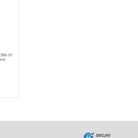
OBK-01
use