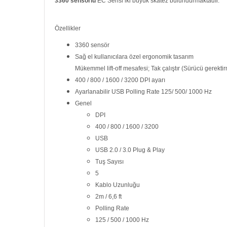
3360 sensörlü
EC Serisi iki büyük skatez bulundurmaktadır.
Özellikler
3360 sensör
Sağ el kullanıcılara özel ergonomik tasarım
Mükemmel lift-off mesafesi; Tak çalıştır (Sürücü gerekti
400 / 800 / 1600 / 3200 DPI ayarı
Ayarlanabilir USB Polling Rate 125/ 500/ 1000 Hz
Genel
DPI
400 / 800 / 1600 / 3200
USB
USB 2.0 / 3.0 Plug & Play
Tuş Sayısı
5
Kablo Uzunluğu
2m / 6,6 ft
Polling Rate
125 / 500 / 1000 Hz