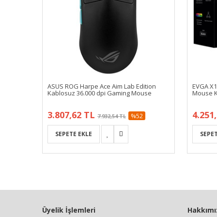
ASUS ROG Harpe Ace Aim Lab Edition
EVGA X1
Kablosuz 36.000 dpi Gaming Mouse
Mouse K
3.807,62 TL
4.251
%52
7.932,54 TL
Üyelik İşlemleri
Hakkımı