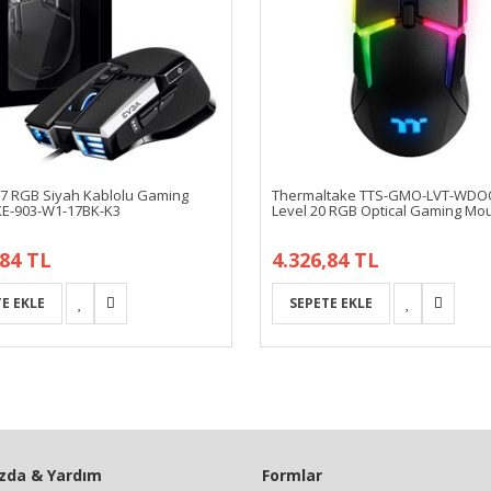
7 RGB Siyah Kablolu Gaming
Thermaltake TTS-GMO-LVT-WDO
E-903-W1-17BK-K3
Level 20 RGB Optical Gaming Mo
,84 TL
4.326,84 TL
zda & Yardım
Formlar