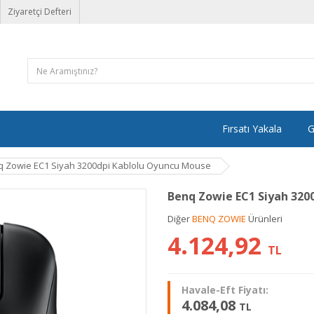
Ziyaretçi Defteri
Fırsatı Yakala
G
 Zowie EC1 Siyah 3200dpi Kablolu Oyuncu Mouse
Benq Zowie EC1 Siyah 320
Diğer
BENQ ZOWIE
Ürünleri
4.124,92
TL
Havale-Eft Fiyatı:
4.084,08
TL