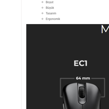
Boyut
Büyük
Tasarım
Ergonomik