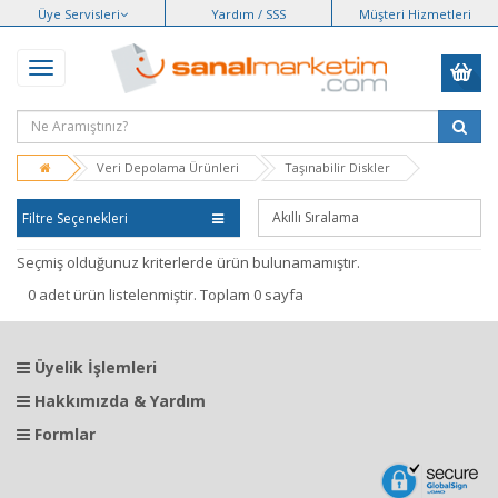
Üye Servisleri
Yardım / SSS
Müşteri Hizmetleri
Veri Depolama Ürünleri
Taşınabilir Diskler
Filtre Seçenekleri
Seçmiş olduğunuz kriterlerde ürün bulunamamıştır.
0 adet ürün listelenmiştir. Toplam 0 sayfa
Üyelik İşlemleri
Hakkımızda & Yardım
Formlar