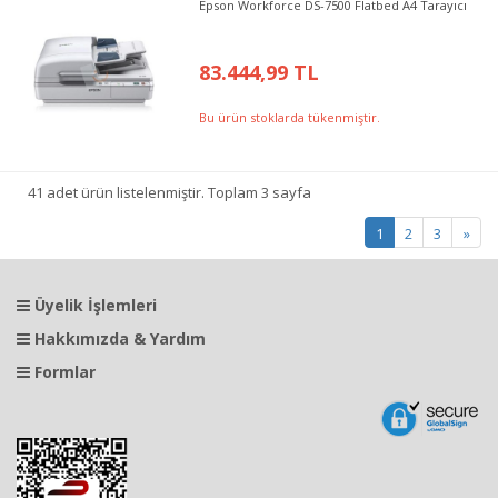
Epson Workforce DS-7500 Flatbed A4 Tarayıcı
83.444,99 TL
Bu ürün stoklarda tükenmiştir.
41 adet ürün listelenmiştir. Toplam 3 sayfa
1
2
3
»
Üyelik İşlemleri
Hakkımızda & Yardım
Formlar