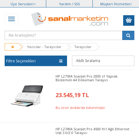
Üye Servisleri
Yardım / SSS
Müşteri Hizmetleri
Yazıcılar - Tarayıcılar
Tarayıcılar
Filtre Seçenekleri
HP L2759A ScanJet Pro 2000 s1 Yaprak
Beslemeli A4 Döküman Tarayıcı
23.545,19 TL
Bu ürün stoklarda tükenmiştir.
HP L2749A ScanJet Pro 4500 fn1 Ağlı Ethernet
Usb 3.0/2.0 Tarayıcı