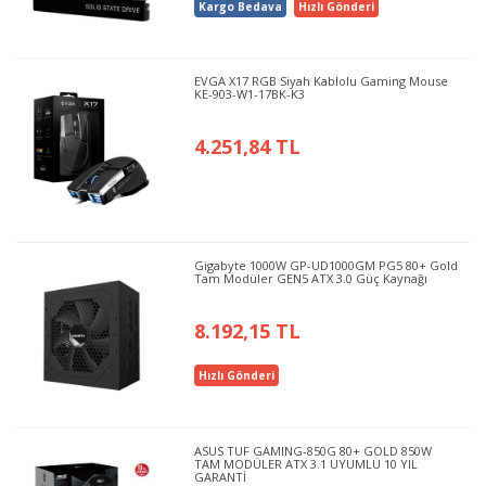
Kargo Bedava
Hızlı Gönderi
EVGA X17 RGB Siyah Kablolu Gaming Mouse
KE-903-W1-17BK-K3
4.251,84 TL
Gigabyte 1000W GP-UD1000GM PG5 80+ Gold
Tam Modüler GEN5 ATX 3.0 Güç Kaynağı
8.192,15 TL
Hızlı Gönderi
ASUS TUF GAMING-850G 80+ GOLD 850W
TAM MODÜLER ATX 3.1 UYUMLU 10 YIL
GARANTİ