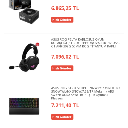
6.865,25 TL
Hızlı Gönderi
ASUS ROG PELTA KABLOSUZ OYUN
KULAKLIĞI (BT ROG SPEEDNOVA 2.4GHZ USB-
C HAFİF 309G 50MM ROG TİTANYUM KAPLI
7.096,02 TL
Hızlı Gönderi
ASUS ROG STRIX SCOPE II 96 Wireless ROG NX
SNOW WL/NX SNOW/ABS/TR Mekanik ABS
Switch AURA SYNC RGB Q TR Oyuncu
Klavyesi
7.211,40 TL
Hızlı Gönderi