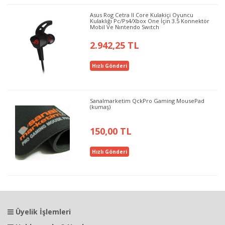
Asus Rog Cetra II Core Kulakiçi Oyuncu
Kulaklığı Pc/Ps4/Xbox One İçin 3.5 Konnektör
Mobil Ve Nıntendo Swıtch
2.942,25 TL
Hızlı Gönderi
Sanalmarketim QckPro Gaming MousePad
(kumaş)
150,00 TL
Hızlı Gönderi
Üyelik İşlemleri