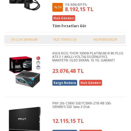
13.326,67 TL
%39
8.192,15 TL
Hızlı Gönderi
Tüm Fırsatları Gör
EN ÇOK SATANLAR
TAZE TEKNOLOJİ
İNDİRİMDEKİLER
ASUS ROG THOR 1000W PLATINUM III 80 PLUS
ATX 3.1 AKILLI VOLTAJ DÜZENLEYİCİ,
MANYETİK OLED EKRAN, 10 YIL GARANTİ
23.076,48 TL
Kargo Bedava
Hızlı Gönderi
PNY 2tb CS900 SSD7CS900-2TB-RB 550-
530MB/S SSD Sata-3 Disk
12.115,15 TL