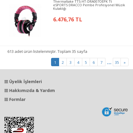
Thermaltake TTS-HT-DRA007OEPK Tt
eSPORTS DRACCO Pembe Profesyonel Müzik
Kulaklığı
6.476,76 TL
613 adet ürün listelenmiştir. Toplam 35 sayfa
...
1
2
3
4
5
6
7
35
»
Üyelik İşlemleri
Hakkımızda & Yardım
Formlar