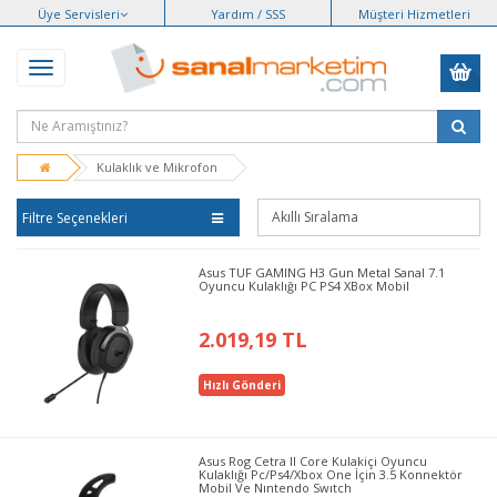
Üye Servisleri
Yardım / SSS
Müşteri Hizmetleri
Kulaklık ve Mikrofon
Filtre Seçenekleri
Asus TUF GAMING H3 Gun Metal Sanal 7.1
Oyuncu Kulaklığı PC PS4 XBox Mobil
2.019,19 TL
Hızlı Gönderi
Asus Rog Cetra II Core Kulakiçi Oyuncu
Kulaklığı Pc/Ps4/Xbox One İçin 3.5 Konnektör
Mobil Ve Nıntendo Swıtch