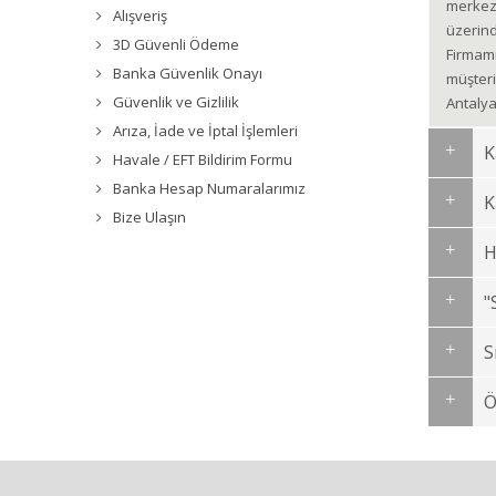
merkezl
Alışveriş
üzerind
3D Güvenli Ödeme
Firmamı
Banka Güvenlik Onayı
müşteri 
Güvenlik ve Gizlilik
Antalya
Arıza, İade ve İptal İşlemleri
K
Havale / EFT Bildirim Formu
Banka Hesap Numaralarımız
K
Bize Ulaşın
H
"
S
Ö