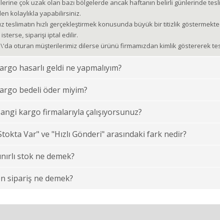
erine çok uzak olan bazı bölgelerde ancak haftanın belirli günlerinde tes
en kolaylıkla yapabilirsiniz.
z teslimatın hızlı gerçekleştirmek konusunda büyük bir titizlik göstermek
isterse, siparişi iptal edilir.
\'da oturan müşterilerimiz dilerse ürünü firmamızdan kimlik göstererek tesli
argo hasarlı geldi ne yapmalıyım?
argo bedeli öder miyim?
angi kargo firmalarıyla çalışıyorsunuz?
Stokta Var" ve "Hızlı Gönderi" arasındaki fark nedir?
ınırlı stok ne demek?
n sipariş ne demek?