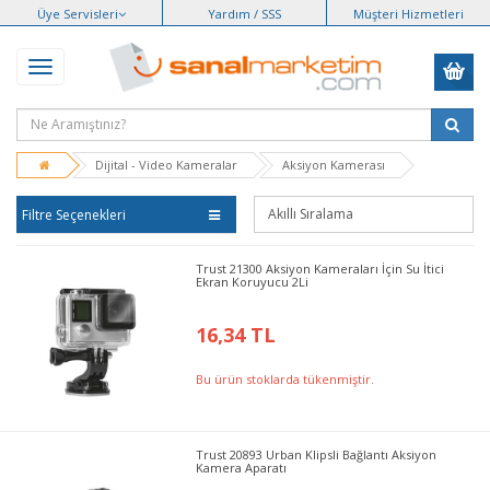
Üye Servisleri
Yardım / SSS
Müşteri Hizmetleri
Dijital - Video Kameralar
Aksiyon Kamerası
Filtre Seçenekleri
Trust 21300 Aksiyon Kameraları İçin Su İtici
Ekran Koruyucu 2Li
16,34 TL
Bu ürün stoklarda tükenmiştir.
Trust 20893 Urban Klipsli Bağlantı Aksiyon
Kamera Aparatı