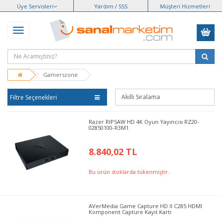
Üye Servisleri
Yardım / SSS
Müşteri Hizmetleri
Gamerszone
Filtre Seçenekleri
Razer RIPSAW HD 4K Oyun Yayıncısı RZ20-
02850100-R3M1
8.840,02 TL
Bu ürün stoklarda tükenmiştir.
AVerMedia Game Capture HD II C285 HDMI
Komponent Capture Kayıt Kartı