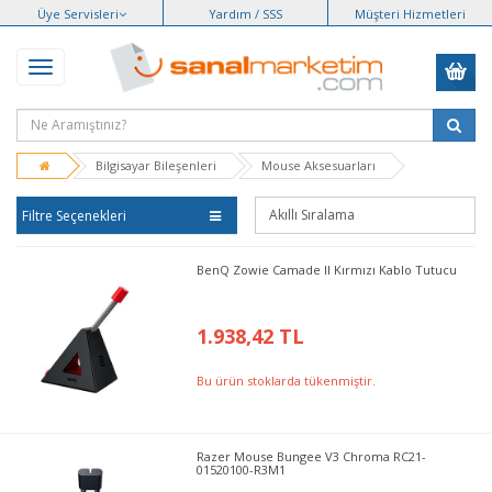
Üye Servisleri
Yardım / SSS
Müşteri Hizmetleri
Bilgisayar Bileşenleri
Mouse Aksesuarları
Filtre Seçenekleri
BenQ Zowie Camade II Kırmızı Kablo Tutucu
1.938,42 TL
Bu ürün stoklarda tükenmiştir.
Razer Mouse Bungee V3 Chroma RC21-
01520100-R3M1