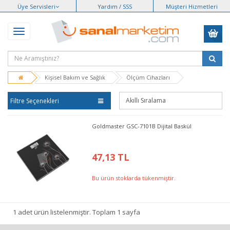
Üye Servisleri
Yardım / SSS
Müşteri Hizmetleri
Kişisel Bakım ve Sağlık
Ölçüm Cihazları
Filtre Seçenekleri
Goldmaster GSC-7101B Dijital Baskül
47,13 TL
Bu ürün stoklarda tükenmiştir.
1 adet ürün listelenmiştir. Toplam 1 sayfa