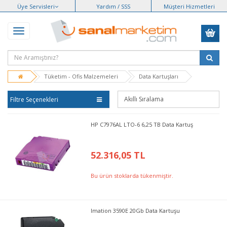
Üye Servisleri
Yardım / SSS
Müşteri Hizmetleri
Tüketim - Ofis Malzemeleri
Data Kartuşları
Filtre Seçenekleri
HP C7976AL LTO-6 6,25 TB Data Kartuş
52.316,05 TL
Bu ürün stoklarda tükenmiştir.
Imation 3590E 20Gb Data Kartuşu