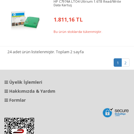
HP C7974A LTO4 Ultrium 1.6TB Read/Write
Data Kartuş
1.811,16 TL
Bu ürün stoklarda tükenmiştir.
24 adet ürün listelenmiştir. Toplam 2 sayfa
1
2
Üyelik İşlemleri
Hakkımızda & Yardım
Formlar