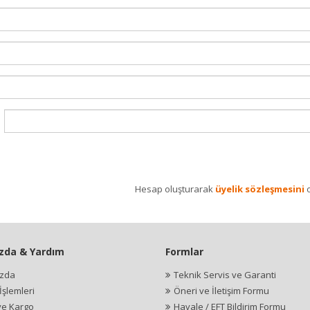
Hesap oluşturarak
üyelik sözleşmesini
o
zda & Yardım
Formlar
ızda
Teknik Servis ve Garanti
şlemleri
Öneri ve İletişim Formu
ve Kargo
Havale / EFT Bildirim Formu