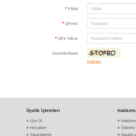
E-Mail
Şifreniz
Şifre Tekrar
Güvenlik Resmi
Değiştir.
Üyelik İşlemleri
Hakkımı
Üye Ol
Hakkım
Hesabım
Ödeme İ
Siparişlerim
Sipariş 