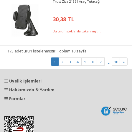
Trust Ziva 21961 Araç Tutacağı
30,38 TL
Bu ürün stoklarda tükenmiştir.
173 adet ürün listelenmiştir. Toplam 10 sayfa
...
1
2
3
4
5
6
7
10
»
Üyelik İşlemleri
Hakkımızda & Yardım
Formlar