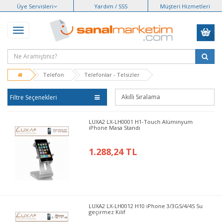
Üye Servisleri
Yardım / SSS
Müşteri Hizmetleri
Telefon
Telefonlar - Telsizler
Filtre Seçenekleri
LUXA2 LX-LH0001 H1-Touch Alüminyum
iPhone Masa Standı
1.288,24 TL
LUXA2 LX-LH0012 H10 iPhone 3/3GS/4/4S Su
geçirmez Kılıf