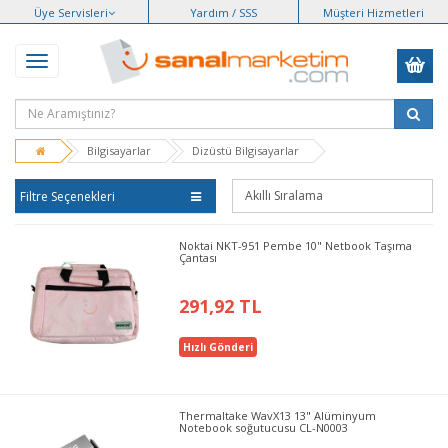
Üye Servisleri
Yardım / SSS
Müşteri Hizmetleri
Bilgisayarlar
Dizüstü Bilgisayarlar
Filtre Seçenekleri
Noktai NKT-951 Pembe 10" Netbook Taşıma
Çantası
291,92 TL
Hızlı Gönderi
Thermaltake WavX13 13" Alüminyum
Notebook soğutucusu CL-N0003