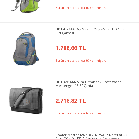
Bu ürün stoklarda tükenmiştir.
HP F4F29AA Dış Mekan Yeşil-Mavi 15.6" Spor
Sırt Çantası
1.788,66 TL
Bu ürün stoklarda tükenmiştir.
HP F3W14AA Slim Ultrabook Profesyonel
Messenger 15.6" Çanta
2.716,82 TL
Bu ürün stoklarda tükenmiştir.
Cooler Master R9-NBC-U2PS-GP NotePal U2
Plus Gümüş 17" Alüminyum Notebook