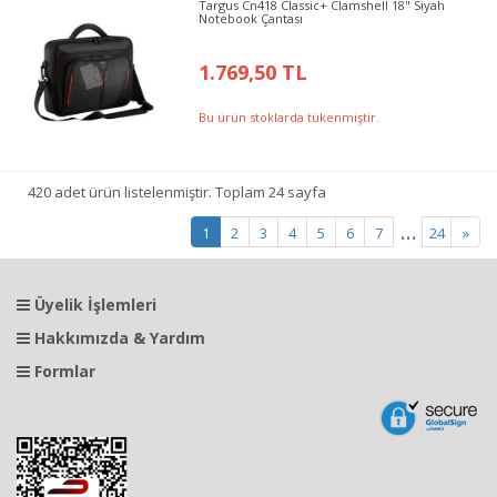
Targus Cn418 Classic+ Clamshell 18" Siyah
Notebook Çantası
1.769,50 TL
Bu ürün stoklarda tükenmiştir.
420 adet ürün listelenmiştir. Toplam 24 sayfa
...
1
2
3
4
5
6
7
24
»
Üyelik İşlemleri
Hakkımızda & Yardım
Formlar