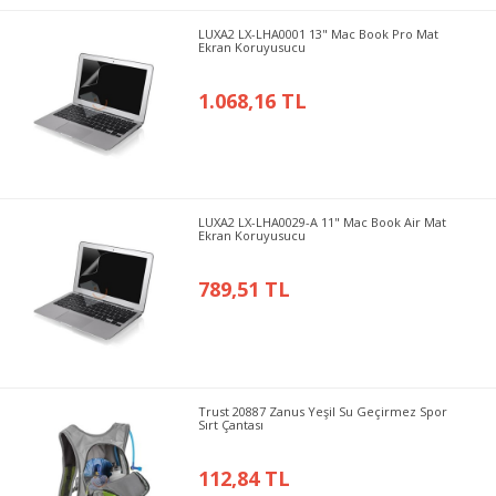
LUXA2 LX-LHA0001 13" Mac Book Pro Mat
Ekran Koruyusucu
1.068,16 TL
LUXA2 LX-LHA0029-A 11" Mac Book Air Mat
Ekran Koruyusucu
789,51 TL
Trust 20887 Zanus Yeşil Su Geçirmez Spor
Sırt Çantası
112,84 TL