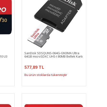
SanDisk SDSQUNS-064G-GN3MA Ultra
10 U3
64GB microSDXC UHS-I 80MB Bellek Kartı
577,89 TL
Bu ürün stoklarda tükenmiştir