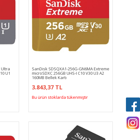
Ultra
SanDisk SDSQXA1-256G-GN6MA Extreme
10 U1
microSDXC 256GB UHS-I C10 V30 U3 A2
160MB Bellek Kartı
3.843,37 TL
Bu ürün stoklarda tükenmiştir