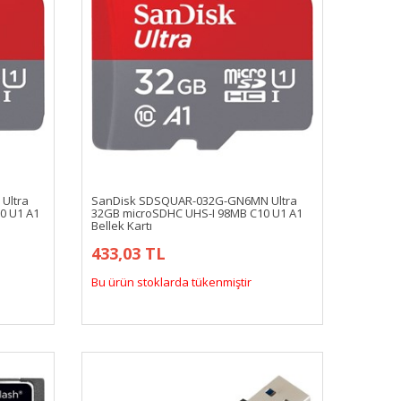
Ultra
SanDisk SDSQUAR-032G-GN6MN Ultra
0 U1 A1
32GB microSDHC UHS-I 98MB C10 U1 A1
Bellek Kartı
433,03 TL
Bu ürün stoklarda tükenmiştir