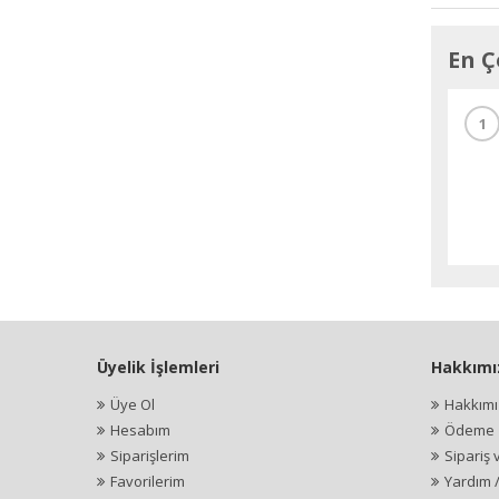
En Ç
1
Üyelik İşlemleri
Hakkımı
Üye Ol
Hakkım
Hesabım
Ödeme İ
Siparişlerim
Sipariş 
Favorilerim
Yardım 