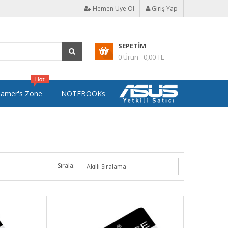
Hemen Üye Ol
Giriş Yap
SEPETIM
0 Ürün - 0,00 TL
amer's Zone
NOTEBOOKs
Sırala: