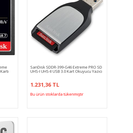
reme
SanDisk SDDR-399-G46 Extreme PRO SD
Kartı
UHS-I UHS-II USB 3.0 Kart Okuyucu Yazıcı
1.231,36 TL
Bu ürün stoklarda tükenmiştir