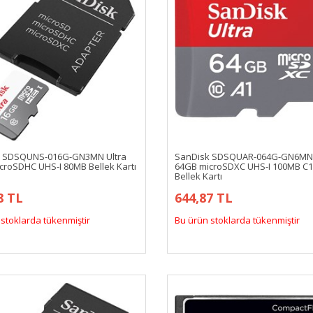
k SDSQUNS-016G-GN3MN Ultra
SanDisk SDSQUAR-064G-GN6MN 
croSDHC UHS-I 80MB Bellek Kartı
64GB microSDXC UHS-I 100MB C1
Bellek Kartı
8 TL
644,87 TL
stoklarda tükenmiştir
Bu ürün stoklarda tükenmiştir