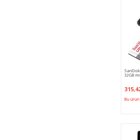
SanDis
32GB mi
315,4
Bu ürün 