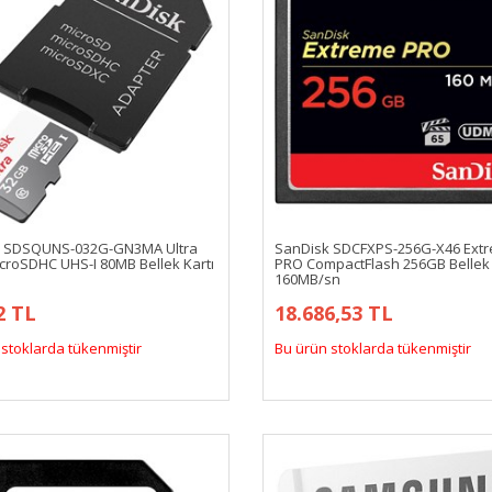
k SDSQUNS-032G-GN3MA Ultra
SanDisk SDCFXPS-256G-X46 Ext
croSDHC UHS-I 80MB Bellek Kartı
PRO CompactFlash 256GB Bellek 
160MB/sn
2 TL
18.686,53 TL
stoklarda tükenmiştir
Bu ürün stoklarda tükenmiştir