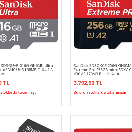
k SDSQUAR-016G-GN6MN Ultra
SanDisk SDSQXCZ-256G-GN6MA
croSDHC UHS-I 98MB C10 U1 A1
Extreme Pro 256GB microSDXC C
artı
V30 A2 170MB Bellek Kartı
9 TL
3.792,90 TL
stoklarda tükenmiştir
Bu ürün stoklarda tükenmiştir