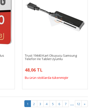
lus
Trust 19440 Kart Okuyucu Samsung
Telefon Ve Tablet Uyumlu
48,06 TL
Bu ürün stoklarda tükenmiştir
...
1
2
3
4
5
6
7
12
»