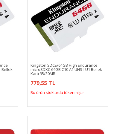
ance
Kingston SDCE/64GB High Endurance
 Bellek
microSDXC 64GB C10 A1 UHS-I U1 Bellek
Kartı 95/30MB
779,55 TL
Bu ürün stoklarda tükenmiştir