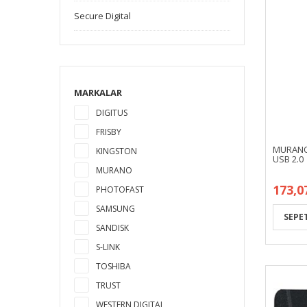
Secure Digital
MARKALAR
DIGITUS
FRISBY
MURANO 
KINGSTON
USB 2.0
MURANO
173,0
PHOTOFAST
SAMSUNG
SANDISK
S-LINK
TOSHIBA
TRUST
WESTERN DIGITAL