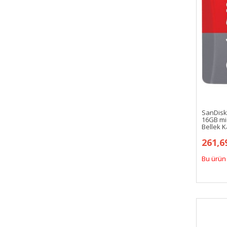
SanDis
16GB mi
Bellek K
261,6
Bu ürün 