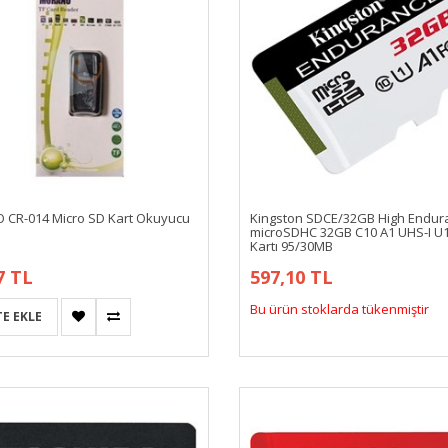
CR-014 Micro SD Kart Okuyucu
Kingston SDCE/32GB High Endur
microSDHC 32GB C10 A1 UHS-I U1
Kartı 95/30MB
7 TL
597,10 TL
Bu ürün stoklarda tükenmiştir