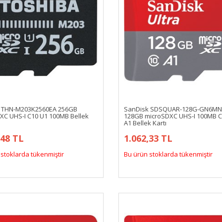
 THN-M203K2560EA 256GB
SanDisk SDSQUAR-128G-GN6MN 
XC UHS-I C10 U1 100MB Bellek
128GB microSDXC UHS-I 100MB C
A1 Bellek Kartı
,48 TL
1.062,33 TL
stoklarda tükenmiştir
Bu ürün stoklarda tükenmiştir