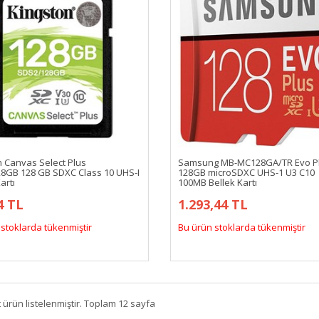
n Canvas Select Plus
Samsung MB-MC128GA/TR Evo P
8GB 128 GB SDXC Class 10 UHS-I
128GB microSDXC UHS-1 U3 C10
artı
100MB Bellek Kartı
4 TL
1.293,44 TL
stoklarda tükenmiştir
Bu ürün stoklarda tükenmiştir
 ürün listelenmiştir. Toplam 12 sayfa