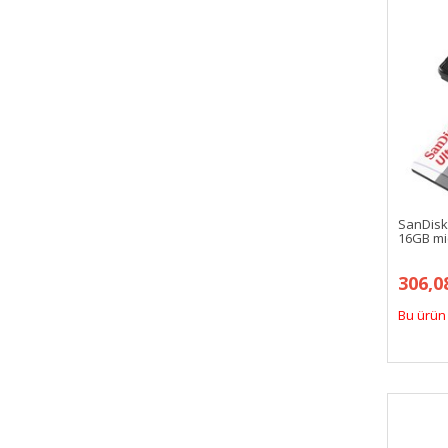
SanDis
16GB mi
306,0
Bu ürün 