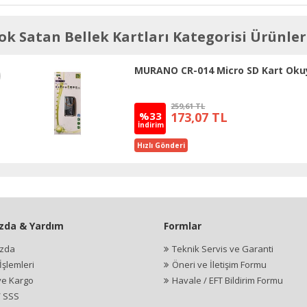
ok Satan Bellek Kartları Kategorisi Ürünler
MURANO CR-014 Micro SD Kart Oku
259,61 TL
%33
173,07 TL
İndirim
Hızlı Gönderi
zda & Yardım
Formlar
ızda
Teknik Servis ve Garanti
şlemleri
Öneri ve İletişim Formu
ve Kargo
Havale / EFT Bildirim Formu
/ SSS