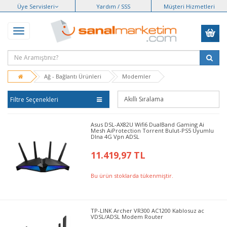
Üye Servisleri
Yardım / SSS
Müşteri Hizmetleri
Ağ - Bağlantı Ürünleri
Modemler
Filtre Seçenekleri
Asus DSL-AX82U Wifi6 DualBand Gaming Ai
Mesh AiProtection Torrent Bulut-PS5 Uyumlu
Dlna 4G Vpn ADSL
11.419,97 TL
Bu ürün stoklarda tükenmiştir.
TP-LINK Archer VR300 AC1200 Kablosuz ac
VDSL/ADSL Modem Router