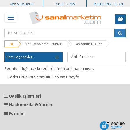
Üye Servisleri
Yardım / SSS
Müşteri Hizmetleri
Veri Depolama Ürünleri
Taşınabilir Diskler
Filtre Seçenekleri
Seçmiş olduğunuz kriterlerde ürün bulunamamıştır.
0 adet ürün listelenmiştir. Toplam 0 sayfa
Üyelik İşlemleri
Hakkımızda & Yardım
Formlar