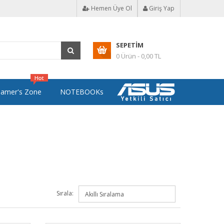
Hemen Üye Ol
Giriş Yap
SEPETIM
0 Ürün - 0,00 TL
amer's Zone
NOTEBOOKs
Sırala: