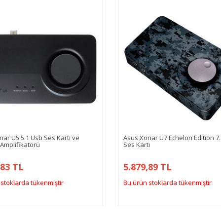
ar U5 5.1 Usb Ses Kartı ve
Asus Xonar U7 Echelon Edition 7
 Amplifikatörü
Ses Kartı
,83 TL
5.879,89 TL
stoklarda tükenmiştir
Bu ürün stoklarda tükenmiştir