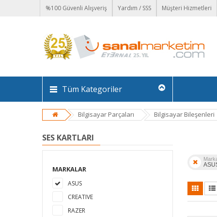
%100 Güvenli Alışveriş
Yardım / SSS
Müşteri Hizmetleri
Tüm Kategoriler
Bilgisayar Parçaları
Bilgisayar Bileşenleri
SES KARTLARI
Mark
ASU
MARKALAR
ASUS
CREATIVE
RAZER