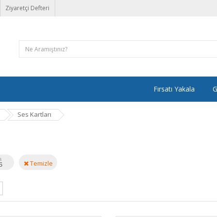
Ziyaretçi Defteri
Fırsatı Yakala
G
Ses Kartları
a
Temizle
S