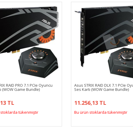
RIX RAID PRO 7.1 PCIe Oyuncu
Asus STRIX RAID DLX 7.1 PCIe O
tı (WOW Game Bundle)
Ses Kartı (WOW Game Bundle)
,13 TL
11.256,13 TL
stoklarda tükenmiştir
Bu ürün stoklarda tükenmiştir