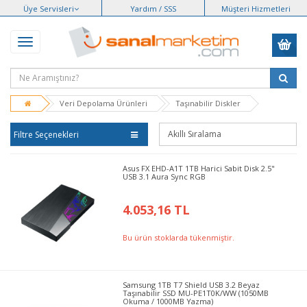
Üye Servisleri
Yardım / SSS
Müşteri Hizmetleri
Veri Depolama Ürünleri
Taşınabilir Diskler
Filtre Seçenekleri
Asus FX EHD-A1T 1TB Harici Sabit Disk 2.5"
USB 3.1 Aura Sync RGB
4.053,16 TL
Bu ürün stoklarda tükenmiştir.
Samsung 1TB T7 Shield USB 3.2 Beyaz
Taşınabilir SSD MU-PE1T0K/WW (1050MB
Okuma / 1000MB Yazma)