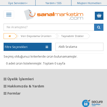
Üye Servisleri
Yardım / SSS
Müşteri Hizmetleri
Veri Depolama Ürünleri
Taşınabilir Diskler
Filtre Seçenekleri
Seçmiş olduğunuz kriterlerde ürün bulunamamıştır.
0 adet ürün listelenmiştir. Toplam 0 sayfa
Üyelik İşlemleri
Hakkımızda & Yardım
Formlar