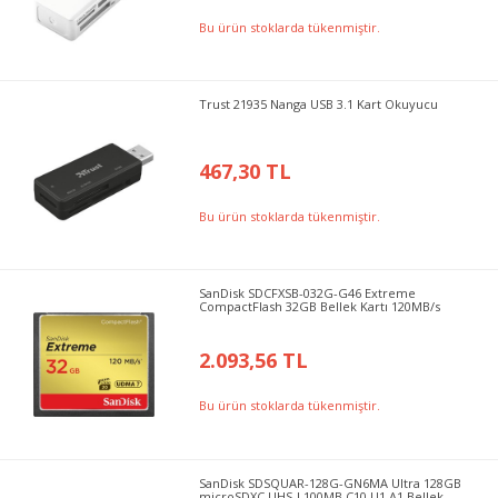
Bu ürün stoklarda tükenmiştir.
Trust 21935 Nanga USB 3.1 Kart Okuyucu
467,30 TL
Bu ürün stoklarda tükenmiştir.
SanDisk SDCFXSB-032G-G46 Extreme
CompactFlash 32GB Bellek Kartı 120MB/s
2.093,56 TL
Bu ürün stoklarda tükenmiştir.
SanDisk SDSQUAR-128G-GN6MA Ultra 128GB
microSDXC UHS-I 100MB C10 U1 A1 Bellek