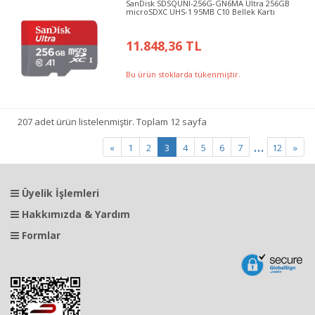
SanDisk SDSQUNI-256G-GN6MA Ultra 256GB
microSDXC UHS-1 95MB C10 Bellek Kartı
11.848,36 TL
Bu ürün stoklarda tükenmiştir.
207 adet ürün listelenmiştir. Toplam 12 sayfa
...
«
1
2
3
4
5
6
7
12
»
Üyelik İşlemleri
Hakkımızda & Yardım
Formlar