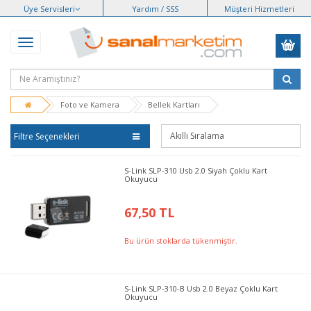
Üye Servisleri
Yardım / SSS
Müşteri Hizmetleri
Foto ve Kamera
Bellek Kartları
Filtre Seçenekleri
S-Link SLP-310 Usb 2.0 Siyah Çoklu Kart
Okuyucu
67,50 TL
Bu ürün stoklarda tükenmiştir.
S-Link SLP-310-B Usb 2.0 Beyaz Çoklu Kart
Okuyucu