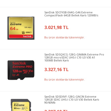
SanDisk SDCFXSB-064G-G46 Extreme
CompactFlash 64GB Bellek Kartı 120MB/s
3.021,98 TL
Bu ürün stoklarda tükenmiştir.
SanDisk SDSQXCG-128G-GN6MA Extreme Pro
128GB microSDXC UHS-I C10 U3 V30 A1
100MB Bellek Kartı
3.327,16 TL
Bu ürün stoklarda tükenmiştir.
SanDisk SDSDXVF-128G-GNCIN Extreme
128GB SDXC UHS-I C10 U3 V30 Bellek Kartı
90/60Mb