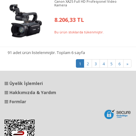
Canon XA25 Full HD Profesyonel Video
Kamera
8.206,33 TL
Bu ürün stoklarda tükenmiştir.
91 adet ürün listelenmiştir. Toplam 6 sayfa
1
2
3
4
5
6
»
Üyelik İşlemleri
Hakkımızda & Yardım
Formlar