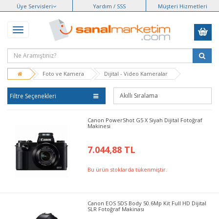
Üye Servisleri
Yardım / SSS
Müşteri Hizmetleri
Foto ve Kamera
Dijital - Video Kameralar
Filtre Seçenekleri
Canon PowerShot G5 X Siyah Dijital Fotoğraf
Makinesi
7.044,88 TL
Bu ürün stoklarda tükenmiştir.
Canon EOS 5DS Body 50.6Mp Kit Full HD Dijital
SLR Fotoğraf Makinası