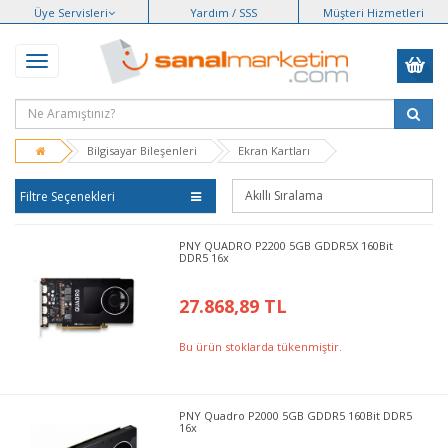
Üye Servisleri
Yardım / SSS
Müşteri Hizmetleri
Bilgisayar Bileşenleri
Ekran Kartları
Filtre Seçenekleri
PNY QUADRO P2200 5GB GDDR5X 160Bit
DDR5 16x
27.868,89 TL
Bu ürün stoklarda tükenmiştir.
PNY Quadro P2000 5GB GDDR5 160Bit DDR5
16x