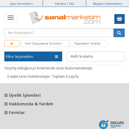
Üye Servisleri
Yardım / SSS
Müşteri Hizmetleri
Veri Depolama Ürünleri
Taşınabilir Diskler
Filtre Seçenekleri
Seçmiş olduğunuz kriterlerde ürün bulunamamıştır.
0 adet ürün listelenmiştir. Toplam 0 sayfa
Üyelik İşlemleri
Hakkımızda & Yardım
Formlar