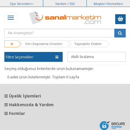
Üye Servisleri
Yardım / SSS
Müşteri Hizmetleri
Veri Depolama Ürünleri
Taşınabilir Diskler
Filtre Seçenekleri
Seçmiş olduğunuz kriterlerde ürün bulunamamıştır.
0 adet ürün listelenmiştir. Toplam 0 sayfa
Üyelik İşlemleri
Hakkımızda & Yardım
Formlar