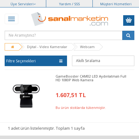
Üye Servisleri
Yardım / SSS
Müşteri Hizmetleri
Dijital - Video Kameralar
Webcam
Filtre Seçenekleri
GameBooster CAM02 LED Aydınlatmalı Full
HD 1080P Web Kamera
1.607,51 TL
Bu ürün stoklarda tükenmiştir.
1 adet ürün listelenmiştir. Toplam 1 sayfa