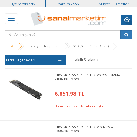
Üye Servisleri
Yardım / SSS
Müşteri Hizmetleri
Bilgisayar Bileşenleri
SSD (Solid State Drive)
Filtre Seçenekleri
HIKVISION SSD E1000 1TB M2 2280 NVMe
2100/1800Mb/s
6.851,98 TL
Bu ürün stoklarda tükenmiştir.
HIKVISION SSD E2000 1TB M.2 NVMe
3300/2800Mb/s