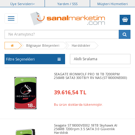
Üye Servisleri
Yardım / SSS
Müşteri Hizmetleri
Bilgisayar Bileşenleri
Harddiskler
Filtre Seçenekleri
SEAGATE IRONWOLF PRO 18 TB 7200RPM
256MB SATA3 300TB/Y RV NAS (ST18000NE000)
39.616,54 TL
Bu ürün stoklarda tükenmiştir.
Seagate ST18000VE002 18TB Skyhawk AI
256MB 7200rpm 3.5 SATA 3.0 Güvenlik
Harddisk