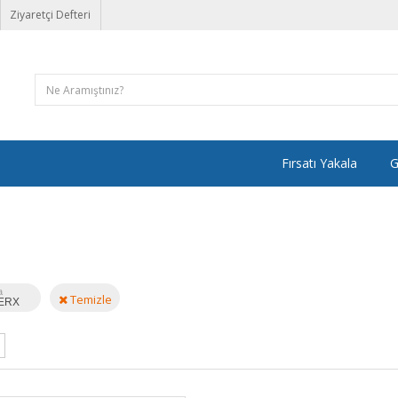
Ziyaretçi Defteri
Fırsatı Yakala
G
a
Temizle
ERX