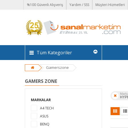
%100 Güvenli Alışveriş
Yardım / SSS
Müşteri Hizmetleri
Tüm Kategoriler
Gamerszone
GAMERS ZONE
Mark
HYP
MARKALAR
A4 TECH
ASUS
BENQ