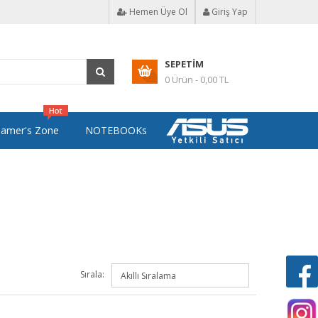
Hemen Üye Ol
Giriş Yap
SEPETIM
0 Ürün - 0,00 TL
amer's Zone
NOTEBOOKs
Sırala: