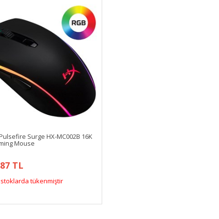
Pulsefire Surge HX-MC002B 16K
ming Mouse
,87 TL
stoklarda tükenmiştir