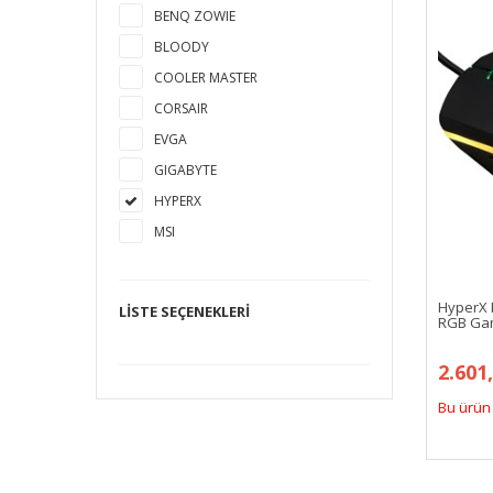
BENQ ZOWIE
BLOODY
COOLER MASTER
CORSAIR
EVGA
GIGABYTE
HYPERX
MSI
RAZER
SHARKOON
HyperX 
LISTE SEÇENEKLERI
RGB Ga
STEELSERIES
THERMALTAKE
2.601
Bu ürün 