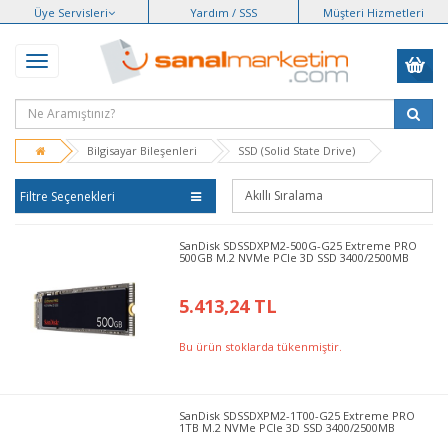
Üye Servisleri
Yardım / SSS
Müşteri Hizmetleri
Bilgisayar Bileşenleri
SSD (Solid State Drive)
Filtre Seçenekleri
SanDisk SDSSDXPM2-500G-G25 Extreme PRO
500GB M.2 NVMe PCIe 3D SSD 3400/2500MB
5.413,24 TL
Bu ürün stoklarda tükenmiştir.
SanDisk SDSSDXPM2-1T00-G25 Extreme PRO
1TB M.2 NVMe PCIe 3D SSD 3400/2500MB