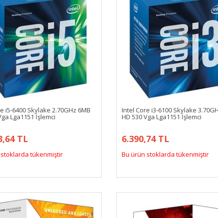
re i5-6400 Skylake 2.70GHz 6MB
Intel Core i3-6100 Skylake 3.70
Vga Lga1151 İşlemci
HD 530 Vga Lga1151 İşlemci
3,64 TL
6.390,74 TL
stoklarda tükenmiştir
Bu ürün stoklarda tükenmiştir