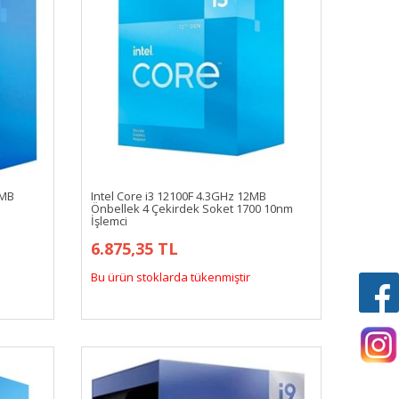
8MB
Intel Core i3 12100F 4.3GHz 12MB
Önbellek 4 Çekirdek Soket 1700 10nm
İşlemci
6.875,35 TL
Bu ürün stoklarda tükenmiştir