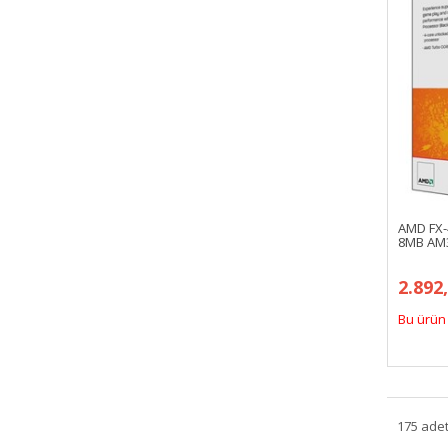
AMD FX-
8MB AM
2.892
Bu ürün 
175 adet