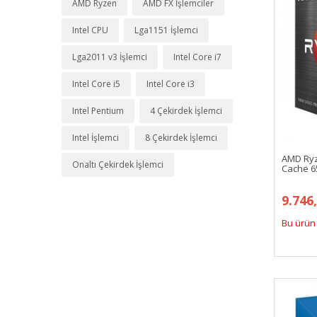
AMD Ryzen
AMD FX İşlemciler
Intel CPU
Lga1151 İşlemci
Lga2011 v3 İşlemci
Intel Core i7
Intel Core i5
Intel Core i3
Intel Pentium
4 Çekirdek İşlemci
Intel İşlemci
8 Çekirdek İşlemci
AMD Ryz
Onaltı Çekirdek İşlemci
Cache 6
9.746
Bu ürün 