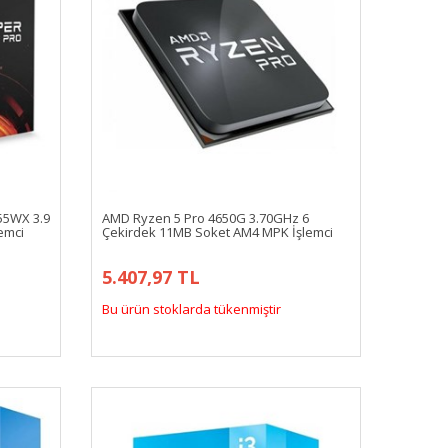
55WX 3.9
AMD Ryzen 5 Pro 4650G 3.70GHz 6
emci
Çekirdek 11MB Soket AM4 MPK İşlemci
5.407,97 TL
Bu ürün stoklarda tükenmiştir