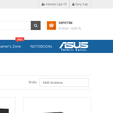
Hemen Üye Ol
Giriş Yap
SEPETIM
0 Ürün - 0,00 TL
amer's Zone
NOTEBOOKs
Sırala: