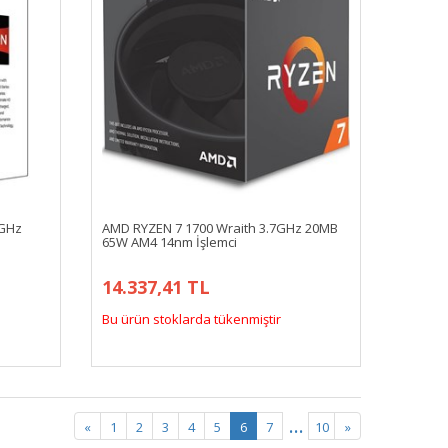
3GHz
AMD RYZEN 7 1700 Wraith 3.7GHz 20MB
65W AM4 14nm İşlemci
14.337,41 TL
Bu ürün stoklarda tükenmiştir
...
«
1
2
3
4
5
6
7
10
»