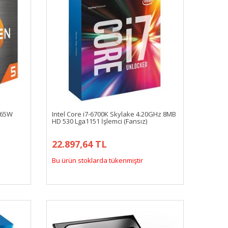
 65W
Intel Core i7-6700K Skylake 4.20GHz 8MB
HD 530 Lga1151 İşlemci (Fansız)
22.897,64 TL
Bu ürün stoklarda tükenmiştir