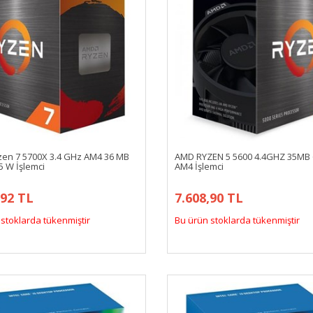
en 7 5700X 3.4 GHz AM4 36 MB
AMD RYZEN 5 5600 4.4GHZ 35MB
5 W İşlemci
AM4 İşlemci
,92 TL
7.608,90 TL
stoklarda tükenmiştir
Bu ürün stoklarda tükenmiştir