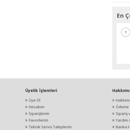
En Ç
1
Üyelik İşlemleri
Hakkımı
Üye Ol
Hakkım
Hesabım
Ödeme İ
Siparişlerim
Sipariş 
Favorilerim
Yardım 
Teknik Servis Taleplerim
Banka H