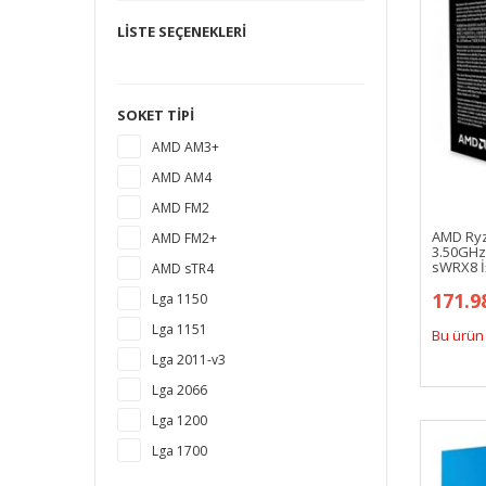
LISTE SEÇENEKLERI
SOKET TIPI
AMD AM3+
AMD AM4
AMD FM2
AMD Ryz
AMD FM2+
3.50GHz
sWRX8 İ
AMD sTR4
171.9
Lga 1150
Lga 1151
Bu ürün 
Lga 2011-v3
Lga 2066
Lga 1200
Lga 1700
sWRX8