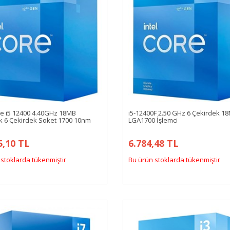
re i5 12400 4.40GHz 18MB
i5-12400F 2.50 GHz 6 Çekirdek 1
k 6 Çekirdek Soket 1700 10nm
LGA1700 İşlemci
5,10 TL
6.784,48 TL
stoklarda tükenmiştir
Bu ürün stoklarda tükenmiştir