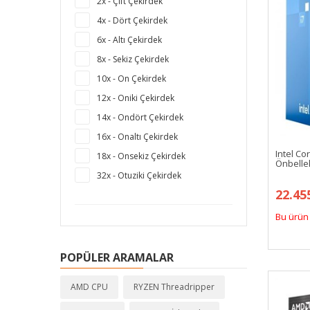
2x - Çift Çekirdek
4x - Dört Çekirdek
6x - Altı Çekirdek
8x - Sekiz Çekirdek
10x - On Çekirdek
12x - Oniki Çekirdek
14x - Ondört Çekirdek
16x - Onaltı Çekirdek
Intel Co
18x - Onsekiz Çekirdek
Önbelle
32x - Otuziki Çekirdek
22.45
Bu ürün 
POPÜLER ARAMALAR
AMD CPU
RYZEN Threadripper