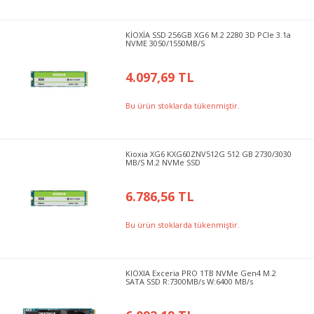
KİOXİA SSD 256GB XG6 M.2 2280 3D PCIe 3.1a
NVME 3050/1550MB/S
4.097,69 TL
Bu ürün stoklarda tükenmiştir.
Kioxia XG6 KXG60ZNV512G 512 GB 2730/3030
MB/S M.2 NVMe SSD
6.786,56 TL
Bu ürün stoklarda tükenmiştir.
KIOXIA Exceria PRO 1TB NVMe Gen4 M.2
SATA SSD R:7300MB/s W:6400 MB/s