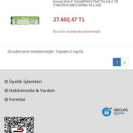
Kioxia XG6-P KXG60PNV2T04CTXLGA 2 TB
3180/2920 MB/S NVMe M.2 SSD
27.602,47 TL
Bu ürün stoklarda tükenmiştir.
20 adet ürün listelenmiştir. Toplam 2 sayfa
1
2
Üyelik İşlemleri
Hakkımızda & Yardım
Formlar