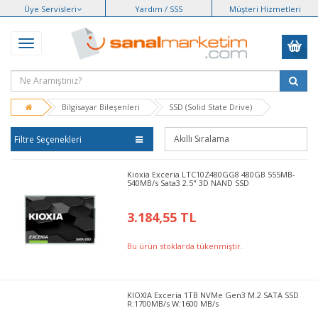
Üye Servisleri
Yardım / SSS
Müşteri Hizmetleri
Bilgisayar Bileşenleri
SSD (Solid State Drive)
Filtre Seçenekleri
Kioxia Exceria LTC10Z480GG8 480GB 555MB-
540MB/s Sata3 2.5" 3D NAND SSD
3.184,55 TL
Bu ürün stoklarda tükenmiştir.
KIOXIA Exceria 1TB NVMe Gen3 M.2 SATA SSD
R:1700MB/s W:1600 MB/s