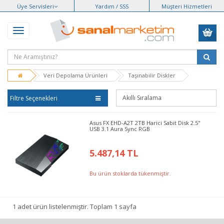
Üye Servisleri
Yardım / SSS
Müşteri Hizmetleri
Veri Depolama Ürünleri
Taşınabilir Diskler
Filtre Seçenekleri
Asus FX EHD-A2T 2TB Harici Sabit Disk 2.5"
USB 3.1 Aura Sync RGB
5.487,14 TL
Bu ürün stoklarda tükenmiştir.
1 adet ürün listelenmiştir. Toplam 1 sayfa