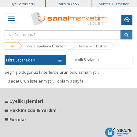
Üye Servisleri
Yardım / SSS
Müşteri Hizmetleri
Veri Depolama Ürünleri
Taşınabilir Diskler
Filtre Seçenekleri
Seçmiş olduğunuz kriterlerde ürün bulunamamıştır.
0 adet ürün listelenmiştir. Toplam 0 sayfa
Üyelik İşlemleri
Hakkımızda & Yardım
Formlar