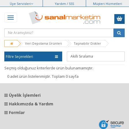
Üye Servisleri
Yardım / SSS
Müşteri Hizmetleri
Veri Depolama Ürünleri
Taşınabilir Diskler
Filtre Seçenekleri
Seçmiş olduğunuz kriterlerde ürün bulunamamıştır.
0 adet ürün listelenmiştir. Toplam 0 sayfa
Üyelik İşlemleri
Hakkımızda & Yardım
Formlar