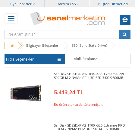
Üye Servisleri
Yardım / SSS
Müşteri Hizmetleri
Bilgisayar Bileşenleri
SSD (Solid State Drive)
Filtre Seçenekleri
SanDisk SDSSDXPM2-500G-G25 Extreme PRO
500GB M.2 NVMe PCIe 3D SSD 3400/2500MB
5.413,24 TL
Bu ürün stoklarda tükenmiştir.
SanDisk SDSSDXPM2-1T00-G25 Extreme PRO
1TB M.2 NVMe PCIe 3D SSD 3400/2500MB